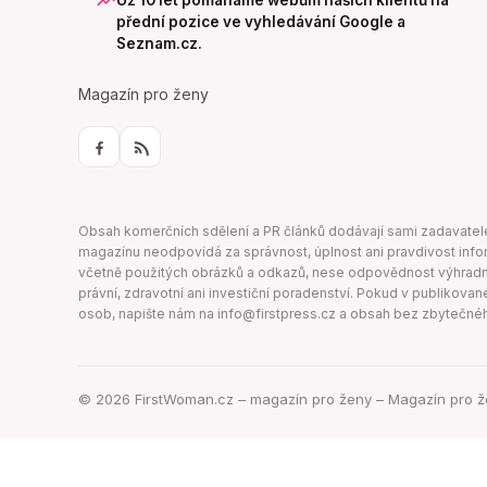
Už 10 let pomáháme webům našich klientů na
přední pozice ve vyhledávání Google a
Seznam.cz.
Magazín pro ženy
Obsah komerčních sdělení a PR článků dodávají sami zadavatelé, k
magazínu neodpovídá za správnost, úplnost ani pravdivost infor
včetně použitých obrázků a odkazů, nese odpovědnost výhradně
právní, zdravotní ani investiční poradenství. Pokud v publikov
osob, napište nám na info@firstpress.cz a obsah bez zbytečné
©
2026
FirstWoman.cz – magazín pro ženy – Magazín pro ž