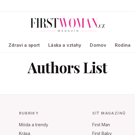
a
Zdravi a sport
Láska a vztahy
Domov
Rodina
Authors List
RUBRIKY
SÍŤ MAGAZÍNŮ
Móda a trendy
First Man
Krása
First Baby