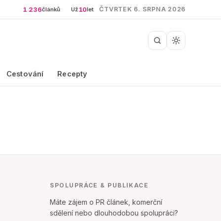
1 236
10
ČTVRTEK 6. SRPNA 2026
článků
Už
let
Cestování
Recepty
SPOLUPRÁCE & PUBLIKACE
Máte zájem o PR článek, komerční
sdělení nebo dlouhodobou spolupráci?