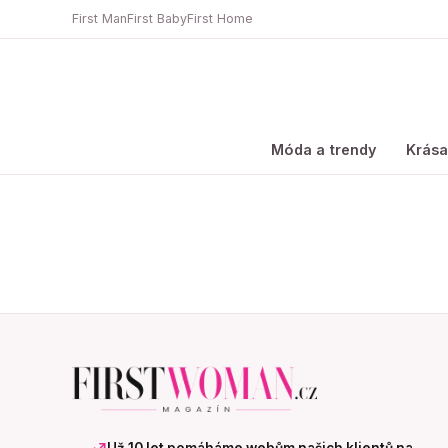
First Man
First Baby
First Home
Móda a trendy
Krás