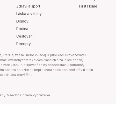
Zdravi a sport
First Home
Láska a vztahy
Domov
Rodina
Cestování
Recepty
teří jej zasílají nebo vkládají k publikaci. Provozovatel
mací uvedených v takových článcích a za jejich obsah,
 zadavatel. Publikované texty nepředstavují odborné,
aném obsahu narazíte na nepřesnost nebo porušení práv třetích
ho odkladu prověříme.
eny. Všechna práva vyhrazena.