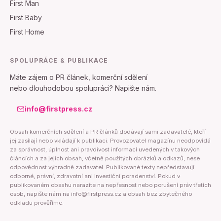
First Man
First Baby
First Home
SPOLUPRÁCE & PUBLIKACE
Máte zájem o PR článek, komerční sdělení
nebo dlouhodobou spolupráci? Napište nám.
info@firstpress.cz
Obsah komerčních sdělení a PR článků dodávají sami zadavatelé, kteří
jej zasílají nebo vkládají k publikaci. Provozovatel magazínu neodpovídá
za správnost, úplnost ani pravdivost informací uvedených v takových
článcích a za jejich obsah, včetně použitých obrázků a odkazů, nese
odpovědnost výhradně zadavatel. Publikované texty nepředstavují
odborné, právní, zdravotní ani investiční poradenství. Pokud v
publikovaném obsahu narazíte na nepřesnost nebo porušení práv třetích
osob, napište nám na info@firstpress.cz a obsah bez zbytečného
odkladu prověříme.