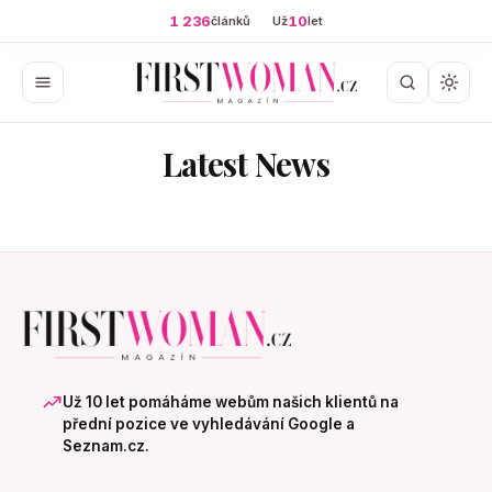
1 236
10
článků
Už
let
Latest News
Už 10 let pomáháme webům našich klientů na
přední pozice ve vyhledávání Google a
Seznam.cz.