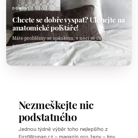
DOMOV
Chcete se dobře vyspat? Ulehejte na
anatomické polštáře!
Máte problémy se spánkem, v noci se často budíte
a nemůžete najít vhodnou polohu? Pak určitě
s největší pravděpodobností viníte špatně
21. 9. 2016
2.3K zobrazení
zvolenou matraci a vaší kritice možná podléhá i
nevhodný rošt. Napadlo…
Nezmeškejte nic
podstatného
Jednou týdně výběr toho nejlepšího z
FirstWoman.cz – magazín pro ženy – tipy,