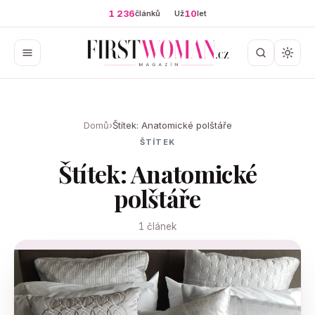
1 236
10
článků
Už
let
Domů
›
Štítek: Anatomické polštáře
ŠTÍTEK
Štítek: Anatomické
polštáře
1 článek