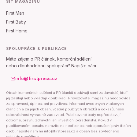
SÍŤ MAGAZÍNŮ
First Man
First Baby
First Home
SPOLUPRÁCE & PUBLIKACE
Máte zájem o PR článek, komerční sdělení
nebo dlouhodobou spolupráci? Napište nám.
info@firstpress.cz
Obsah komerčních sdělení a PR článků dodávají sami zadavatelé, kteří
jej zasílají nebo vkládají k publikaci. Provozovatel magazínu neodpovídá
za správnost, úplnost ani pravdivost informací uvedených v takových
článcích a za jejich obsah, včetně použitých obrázků a odkazů, nese
odpovědnost výhradně zadavatel. Publikované texty nepředstavují
odborné, právní, zdravotní ani investiční poradenství. Pokud v
publikovaném obsahu narazíte na nepřesnost nebo porušení práv třetích
osob, napište nám na info@firstpress.cz a obsah bez zbytečného
odkladu prověříme.