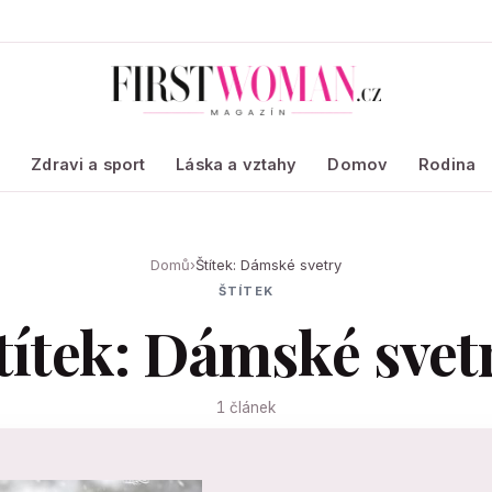
a
Zdravi a sport
Láska a vztahy
Domov
Rodina
Domů
›
Štítek: Dámské svetry
ŠTÍTEK
títek: Dámské svet
1 článek