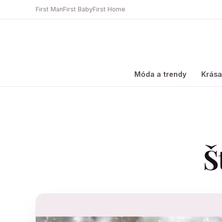
First Man
First Baby
First Home
Móda a trendy
Krás
Š