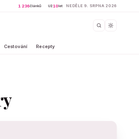
1 236
10
NEDĚLE 9. SRPNA 2026
článků
Už
let
Cestování
Recepty
ry