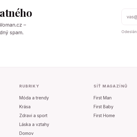
tatného
tWoman.cz –
Žádný spam.
Odeslání
RUBRIKY
SÍŤ MAGAZÍNŮ
Móda a trendy
First Man
Krása
First Baby
Zdravi a sport
First Home
Láska a vztahy
Domov