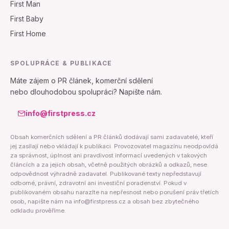
First Man
First Baby
First Home
SPOLUPRÁCE & PUBLIKACE
Máte zájem o PR článek, komerční sdělení
nebo dlouhodobou spolupráci? Napište nám.
info@firstpress.cz
Obsah komerčních sdělení a PR článků dodávají sami zadavatelé, kteří
jej zasílají nebo vkládají k publikaci. Provozovatel magazínu neodpovídá
za správnost, úplnost ani pravdivost informací uvedených v takových
článcích a za jejich obsah, včetně použitých obrázků a odkazů, nese
odpovědnost výhradně zadavatel. Publikované texty nepředstavují
odborné, právní, zdravotní ani investiční poradenství. Pokud v
publikovaném obsahu narazíte na nepřesnost nebo porušení práv třetích
osob, napište nám na info@firstpress.cz a obsah bez zbytečného
odkladu prověříme.