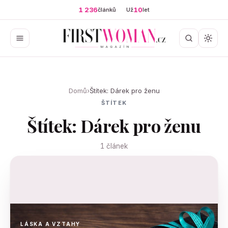
1 236
10
článků
Už
let
Domů
›
Štítek: Dárek pro ženu
ŠTÍTEK
Štítek: Dárek pro ženu
1 článek
LÁSKA A VZTAHY