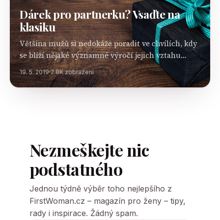
Dárek pro partnerku? Vsaďte na
klasiku
Většina mužů si nedokáže poradit ve chvílích, kdy
se blíží nějaké významné výročí jejich vztahu
s partnerkou nebo oslava jejích narozenin. Není
19. 5. 2019
2.8K zobrazení
žádným tajemstvím, že pánové nemají tolik
kreativního ducha, aby…
Nezmeškejte nic
podstatného
Jednou týdně výběr toho nejlepšího z
FirstWoman.cz – magazín pro ženy – tipy,
rady i inspirace. Žádný spam.