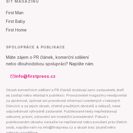
SÍŤ MAGAZÍNŮ
First Man
First Baby
First Home
SPOLUPRÁCE & PUBLIKACE
Máte zájem o PR článek, komerční sdělení
nebo dlouhodobou spolupráci? Napište nám.
info@firstpress.cz
Obsah komerčních sdělení a PR článků dodávají sami zadavatelé, kteří
jej zasílají nebo vkládají k publikaci. Provozovatel magazínu neodpovídá
za správnost, úplnost ani pravdivost informací uvedených v takových
článcích a za jejich obsah, včetně použitých obrázků a odkazů, nese
odpovědnost výhradně zadavatel. Publikované texty nepředstavují
odborné, právní, zdravotní ani investiční poradenství. Pokud v
publikovaném obsahu narazíte na nepřesnost nebo porušení práv třetích
osob, napište nám na info@firstpress.cz a obsah bez zbytečného
odkladu prověříme.