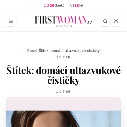
1 236
10
článků
Už
let
Domů
›
Štítek: domácí ultazvukové čističky
ŠTÍTEK
Štítek: domácí ultazvukové
čističky
1 článek