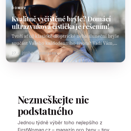
DOMOV
Kvalitně vyčištěné brýle? Domácí
ultrazvuková čistička je řešením!
Tvoří ať už klasické dioptrické nebo sluneční brýle
součást Vašeho každodenního života? Vadí Vám,
jak jsou neustále upatlané nebo jiným způsobem
27. 4. 2017
4.4K zobrazení
znečištěné a zabírá Vám spoustu času jejich
čištění, které…
Nezmeškejte nic
podstatného
Jednou týdně výběr toho nejlepšího z
FirstWoman.cz – magazín pro ženy – tipy,