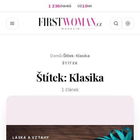
1 236
10
článků
Už
let
Domů
›
Štítek: Klasika
ŠTÍTEK
Štítek: Klasika
1 článek
LÁSKA A VZTAHY