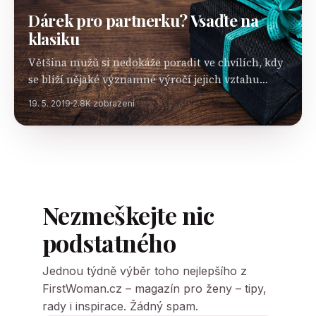
Dárek pro partnerku? Vsaďte na
klasiku
Většina mužů si nedokáže poradit ve chvílích, kdy
se blíží nějaké významné výročí jejich vztahu
s partnerkou nebo oslava jejích narozenin. Není
19. 5. 2019
2.8K zobrazení
žádným tajemstvím, že pánové nemají tolik
kreativního ducha, aby…
Nezmeškejte nic
podstatného
Jednou týdně výběr toho nejlepšího z
FirstWoman.cz – magazín pro ženy – tipy,
rady i inspirace. Žádný spam.