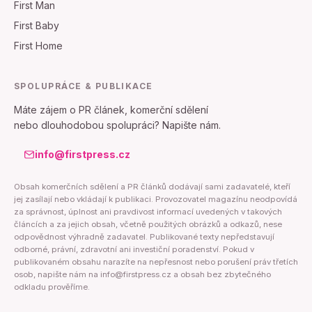
First Man
First Baby
First Home
SPOLUPRÁCE & PUBLIKACE
Máte zájem o PR článek, komerční sdělení
nebo dlouhodobou spolupráci? Napište nám.
info@firstpress.cz
Obsah komerčních sdělení a PR článků dodávají sami zadavatelé, kteří
jej zasílají nebo vkládají k publikaci. Provozovatel magazínu neodpovídá
za správnost, úplnost ani pravdivost informací uvedených v takových
článcích a za jejich obsah, včetně použitých obrázků a odkazů, nese
odpovědnost výhradně zadavatel. Publikované texty nepředstavují
odborné, právní, zdravotní ani investiční poradenství. Pokud v
publikovaném obsahu narazíte na nepřesnost nebo porušení práv třetích
osob, napište nám na info@firstpress.cz a obsah bez zbytečného
odkladu prověříme.