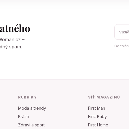
tatného
tWoman.cz –
Žádný spam.
Odeslání
RUBRIKY
SÍŤ MAGAZÍNŮ
Móda a trendy
First Man
Krása
First Baby
Zdravi a sport
First Home