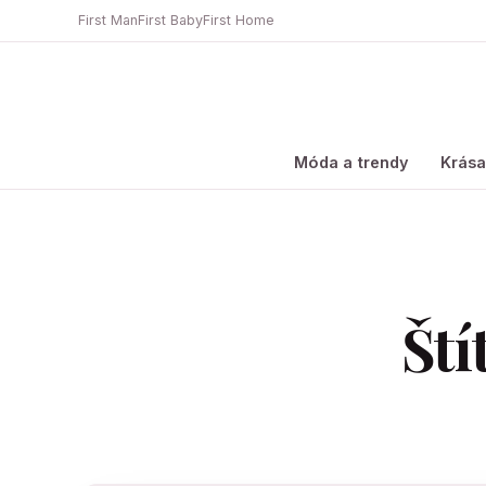
First Man
First Baby
First Home
Móda a trendy
Krás
Ští