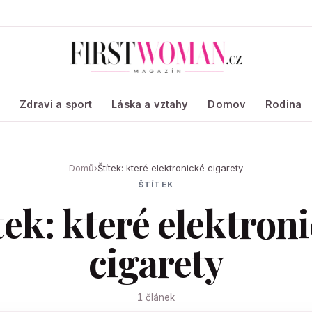
a
Zdravi a sport
Láska a vztahy
Domov
Rodina
Domů
›
Štítek: které elektronické cigarety
ŠTÍTEK
tek: které elektron
cigarety
1 článek