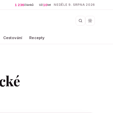
1 236
10
NEDĚLE 9. SRPNA 2026
článků
Už
let
Cestování
Recepty
ické