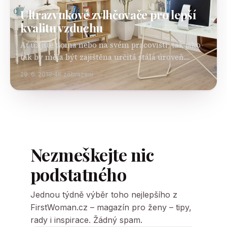
Ultrazvukové zvlhčovače pro lepší
kvalitu vzduchu
Ať už jste doma nebo na svém pracovišti, tak jako
tak by měla být zajištěna určitá stálá úroveň
kvality vzduchu v místnostech tak, aby se vám
29. 6. 2018
4K zobrazení
dýchalo jednoduše dobře. Ne vždy…
Nezmeškejte nic
podstatného
Jednou týdně výběr toho nejlepšího z
FirstWoman.cz – magazín pro ženy – tipy,
rady i inspirace. Žádný spam.