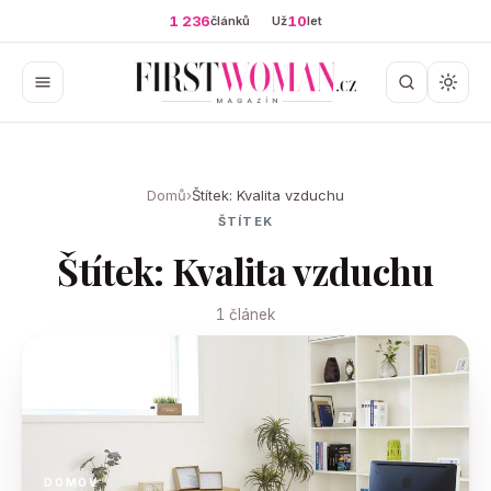
1 236
10
článků
Už
let
Domů
›
Štítek: Kvalita vzduchu
ŠTÍTEK
Štítek: Kvalita vzduchu
1 článek
DOMOV