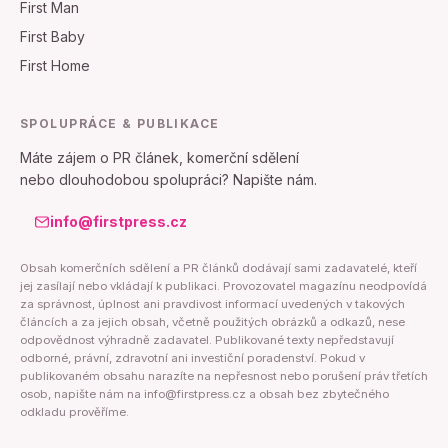
First Man
First Baby
First Home
SPOLUPRÁCE & PUBLIKACE
Máte zájem o PR článek, komerční sdělení
nebo dlouhodobou spolupráci? Napište nám.
info@firstpress.cz
Obsah komerčních sdělení a PR článků dodávají sami zadavatelé, kteří
jej zasílají nebo vkládají k publikaci. Provozovatel magazínu neodpovídá
za správnost, úplnost ani pravdivost informací uvedených v takových
článcích a za jejich obsah, včetně použitých obrázků a odkazů, nese
odpovědnost výhradně zadavatel. Publikované texty nepředstavují
odborné, právní, zdravotní ani investiční poradenství. Pokud v
publikovaném obsahu narazíte na nepřesnost nebo porušení práv třetích
osob, napište nám na info@firstpress.cz a obsah bez zbytečného
odkladu prověříme.