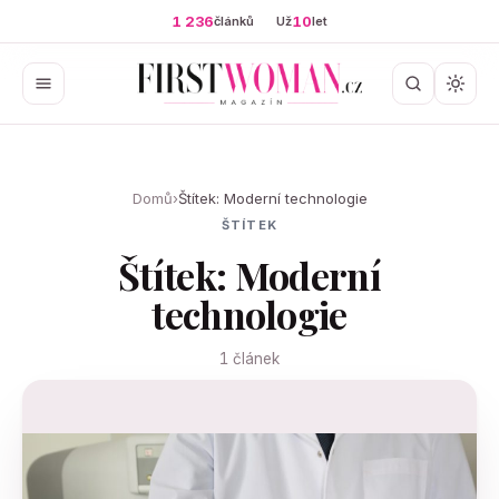
1 236
10
článků
Už
let
Domů
›
Štítek: Moderní technologie
ŠTÍTEK
Štítek: Moderní
technologie
1 článek