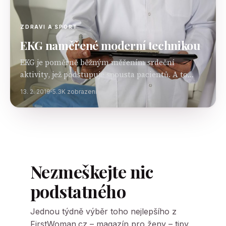
ZDRAVI A SPORT
EKG naměřené moderní technikou
EKG je poměrně běžným měřením srdeční
aktivity, jež podstupuje spousta pacientů. A to
nejenom těch postarších, ale v dnešní době i těch
13. 2. 2019
5.3K zobrazení
mladých. Jestliže si pod pojmem měření EKG
představujete jakékoliv…
Nezmeškejte nic
podstatného
Jednou týdně výběr toho nejlepšího z
FirstWoman.cz – magazín pro ženy – tipy,