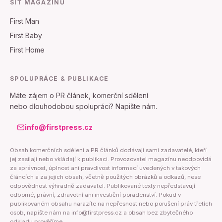
SÍŤ MAGAZÍNŮ
First Man
First Baby
First Home
SPOLUPRÁCE & PUBLIKACE
Máte zájem o PR článek, komerční sdělení
nebo dlouhodobou spolupráci? Napište nám.
info@firstpress.cz
Obsah komerčních sdělení a PR článků dodávají sami zadavatelé, kteří
jej zasílají nebo vkládají k publikaci. Provozovatel magazínu neodpovídá
za správnost, úplnost ani pravdivost informací uvedených v takových
článcích a za jejich obsah, včetně použitých obrázků a odkazů, nese
odpovědnost výhradně zadavatel. Publikované texty nepředstavují
odborné, právní, zdravotní ani investiční poradenství. Pokud v
publikovaném obsahu narazíte na nepřesnost nebo porušení práv třetích
osob, napište nám na info@firstpress.cz a obsah bez zbytečného
odkladu prověříme.