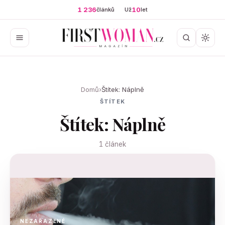
1 236
10
článků
Už
let
Domů
›
Štítek: Náplně
ŠTÍTEK
Štítek: Náplně
1 článek
NEZAŘAZENÉ