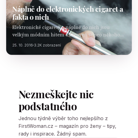
Náplně do elektronických cigaret a
fakta o nich
Elektronické cigarety a náplně do nich jsou
velkým módním hitem a zároveň se pro někoho
stávají nejen prostředkem pro doplnění dávky
25. 10. 2016
3.2K zobrazení
nikotinu, ale také stylovým doplňkem. V tomto
článku vám objasníme…
Nezmeškejte nic
podstatného
Jednou týdně výběr toho nejlepšího z
FirstWoman.cz – magazín pro ženy – tipy,
rady i inspirace. Žádný spam.