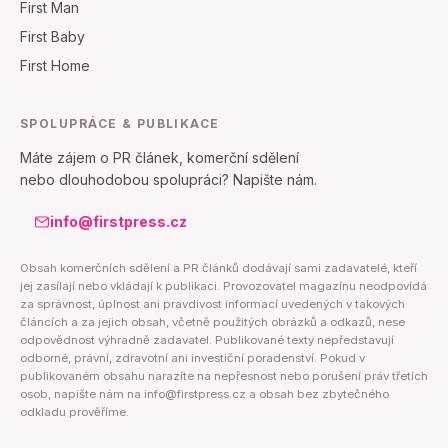
First Man
First Baby
First Home
SPOLUPRÁCE & PUBLIKACE
Máte zájem o PR článek, komerční sdělení
nebo dlouhodobou spolupráci? Napište nám.
info@firstpress.cz
Obsah komerčních sdělení a PR článků dodávají sami zadavatelé, kteří
jej zasílají nebo vkládají k publikaci. Provozovatel magazínu neodpovídá
za správnost, úplnost ani pravdivost informací uvedených v takových
článcích a za jejich obsah, včetně použitých obrázků a odkazů, nese
odpovědnost výhradně zadavatel. Publikované texty nepředstavují
odborné, právní, zdravotní ani investiční poradenství. Pokud v
publikovaném obsahu narazíte na nepřesnost nebo porušení práv třetích
osob, napište nám na info@firstpress.cz a obsah bez zbytečného
odkladu prověříme.