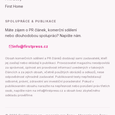
First Home
SPOLUPRÁCE & PUBLIKACE
Máte zájem o PR článek, komerční sdělení
nebo dlouhodobou spolupráci? Napište nám.
info@firstpress.cz
Obsah komerčních sdělení a PR článků dodávají sami zadavatelé, kteří
jej zasílají nebo vkládají k publikaci. Provozovatel magazínu neodpovídá
za správnost, úplnost ani pravdivost informací uvedených v takových
článcích a za jejich obsah, včetně použitých obrázků a odkazů, nese
odpovědnost výhradně zadavatel. Publikované texty nepředstavují
odborné, právní, zdravotní ani investiční poradenství. Pokud v
publikovaném obsahu narazíte na nepřesnost nebo porušení práv třetích
osob, napište nám na info@firstpress.cz a obsah bez zbytečného
odkladu prověříme.