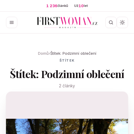
1 236
10
článků
Už
let
Domů
›
Štítek: Podzimní oblečení
ŠTÍTEK
Štítek: Podzimní oblečení
2 články