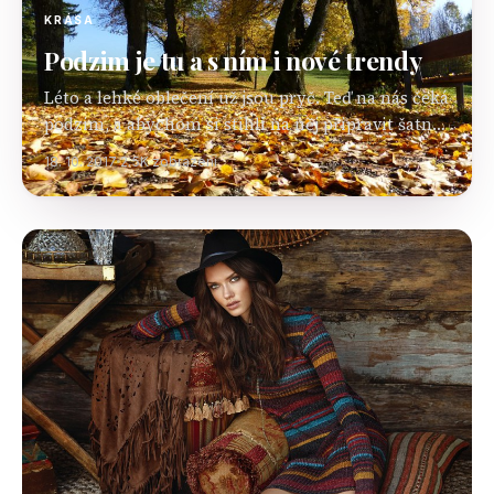
KRÁSA
Podzim je tu a s ním i nové trendy
Léto a lehké oblečení už jsou pryč. Teď na nás čeká
podzim, a abychom si stihli na něj připravit šatník
máme pro vás pár trendů a tipů. Na podzim padá…
18. 10. 2017
2.5K zobrazení