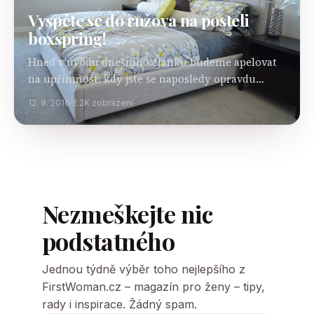
Vyspěte se do růžova na posteli
boxspring!
Hned v úvodu dnešního článku budeme apelovat
na upřímnost: kdy jste se naposledy opravdu
dobře vyspali, tzv. do růžova? Vzpomenete si ještě
12. 9. 2016
2.2K zobrazení
vůbec? Máte-li pocit, že sami sebe ve spánku
hodně…
Nezmeškejte nic
podstatného
Jednou týdně výběr toho nejlepšího z
FirstWoman.cz – magazín pro ženy – tipy,
rady i inspirace. Žádný spam.