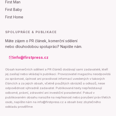
First Man
First Baby
First Home
SPOLUPRÁCE & PUBLIKACE
Máte zájem o PR článek, komerční sdělení
nebo dlouhodobou spolupráci? Napište nám.
info@firstpress.cz
Obsah komerčních sdělení a PR článků dodávají sami zadavatelé, kteří
jej zasílají nebo vkládají k publikaci. Provozovatel magazínu neodpovídá
za správnost, úplnost ani pravdivost informací uvedených v takových
článcích a za jejich obsah, včetně použitých obrázků a odkazů, nese
odpovědnost výhradně zadavatel. Publikované texty nepředstavují
odborné, právní, zdravotní ani investiční poradenství. Pokud v
publikovaném obsahu narazíte na nepřesnost nebo porušení práv třetích
osob, napište nám na info@firstpress.cz a obsah bez zbytečného
odkladu prověříme.