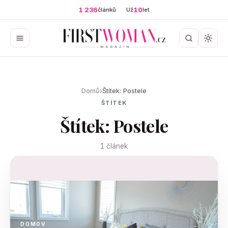
1 236
10
článků
Už
let
Domů
›
Štítek: Postele
ŠTÍTEK
Štítek: Postele
1 článek
DOMOV