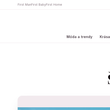
First Man
First Baby
First Home
Móda a trendy
Krás