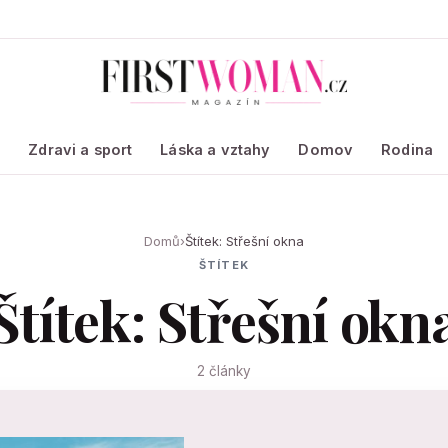
a
Zdravi a sport
Láska a vztahy
Domov
Rodina
Domů
›
Štítek: Střešní okna
ŠTÍTEK
Štítek: Střešní okn
2 články