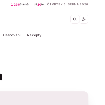
1 236
10
ČTVRTEK 6. SRPNA 2026
článků
Už
let
Cestování
Recepty
a