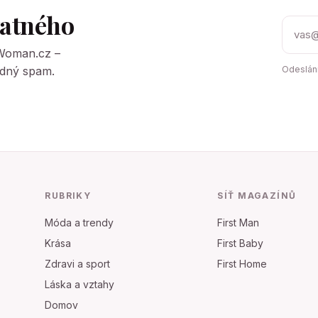
tatného
tWoman.cz –
Žádný spam.
Odeslání
RUBRIKY
SÍŤ MAGAZÍNŮ
Móda a trendy
First Man
Krása
First Baby
Zdravi a sport
First Home
Láska a vztahy
Domov