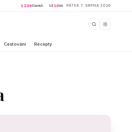
1 236
10
PÁTEK 7. SRPNA 2026
článků
Už
let
Cestování
Recepty
a