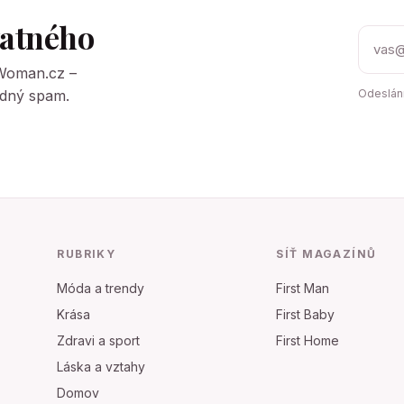
tatného
tWoman.cz –
Žádný spam.
Odeslání
RUBRIKY
SÍŤ MAGAZÍNŮ
Móda a trendy
First Man
Krása
First Baby
Zdravi a sport
First Home
Láska a vztahy
Domov