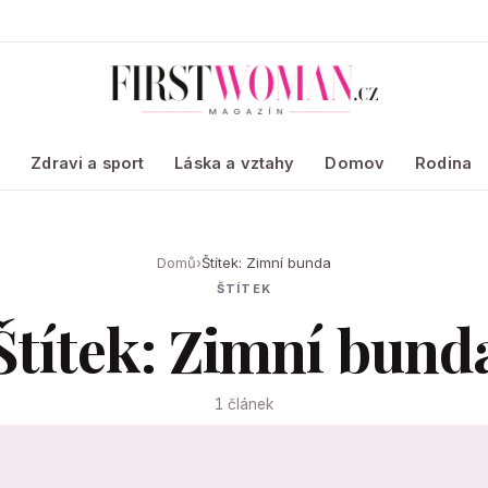
a
Zdravi a sport
Láska a vztahy
Domov
Rodina
Domů
›
Štítek: Zimní bunda
ŠTÍTEK
Štítek: Zimní bund
1 článek