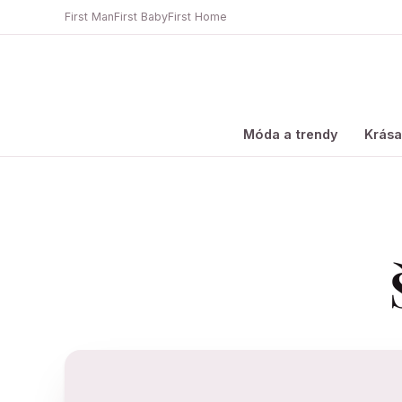
First Man
First Baby
First Home
Móda a trendy
Krás