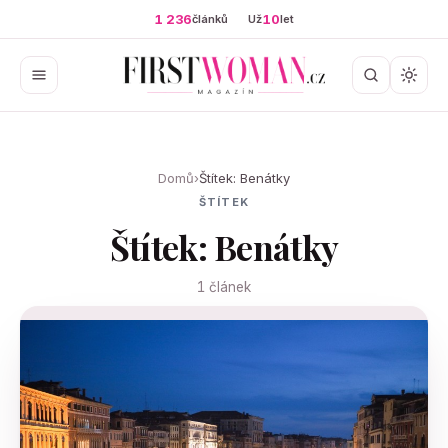
1 236
10
článků
Už
let
Domů
›
Štítek: Benátky
ŠTÍTEK
Štítek: Benátky
1 článek