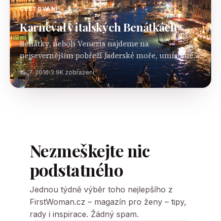
CESTOVÁNÍ
Karneval v italských Benátkách
Benátky, neboli Venezia najdeme na
nejsevernějším pobřeží Jaderské moře, umístěné
mezi lagunami. Ve městě žije více něž 271 000
15. 7. 2016
3.9K zobrazení
obyvatel. Přelom konce února a začátku března je
časem masopustu a…
Nezmeškejte nic
podstatného
Jednou týdně výběr toho nejlepšího z
FirstWoman.cz – magazín pro ženy – tipy,
rady i inspirace. Žádný spam.