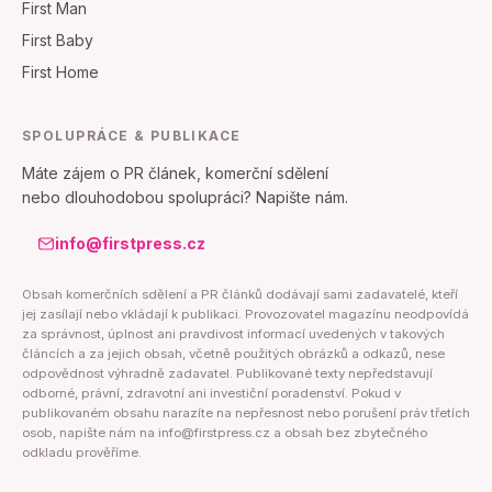
First Man
First Baby
First Home
SPOLUPRÁCE & PUBLIKACE
Máte zájem o PR článek, komerční sdělení
nebo dlouhodobou spolupráci? Napište nám.
info@firstpress.cz
Obsah komerčních sdělení a PR článků dodávají sami zadavatelé, kteří
jej zasílají nebo vkládají k publikaci. Provozovatel magazínu neodpovídá
za správnost, úplnost ani pravdivost informací uvedených v takových
článcích a za jejich obsah, včetně použitých obrázků a odkazů, nese
odpovědnost výhradně zadavatel. Publikované texty nepředstavují
odborné, právní, zdravotní ani investiční poradenství. Pokud v
publikovaném obsahu narazíte na nepřesnost nebo porušení práv třetích
osob, napište nám na info@firstpress.cz a obsah bez zbytečného
odkladu prověříme.