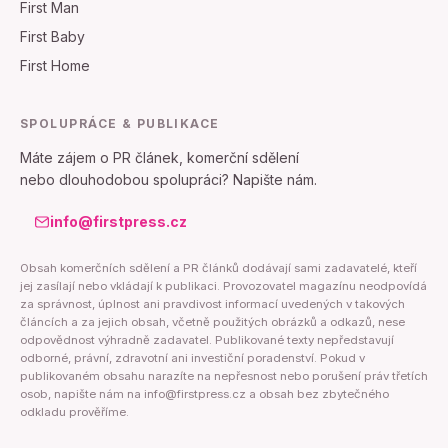
First Man
First Baby
First Home
SPOLUPRÁCE & PUBLIKACE
Máte zájem o PR článek, komerční sdělení
nebo dlouhodobou spolupráci? Napište nám.
info@firstpress.cz
Obsah komerčních sdělení a PR článků dodávají sami zadavatelé, kteří
jej zasílají nebo vkládají k publikaci. Provozovatel magazínu neodpovídá
za správnost, úplnost ani pravdivost informací uvedených v takových
článcích a za jejich obsah, včetně použitých obrázků a odkazů, nese
odpovědnost výhradně zadavatel. Publikované texty nepředstavují
odborné, právní, zdravotní ani investiční poradenství. Pokud v
publikovaném obsahu narazíte na nepřesnost nebo porušení práv třetích
osob, napište nám na info@firstpress.cz a obsah bez zbytečného
odkladu prověříme.