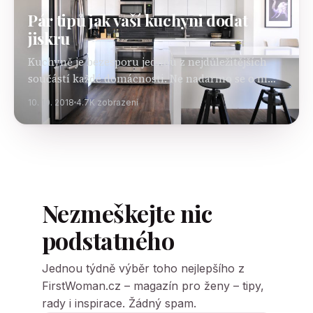
Pár tipů jak vaší kuchyni dodat
jiskru
Kuchyně je bezesporu jednou z nejdůležitějších
součástí každé domácnosti. Ne nadarmo se o ní
často říká, že je srdce domova - my s tímto
10. 10. 2018
4.7K zobrazení
výrokem musíme souhlasit. Určitě se shodneme
na tom,…
Nezmeškejte nic
podstatného
Jednou týdně výběr toho nejlepšího z
FirstWoman.cz – magazín pro ženy – tipy,
rady i inspirace. Žádný spam.