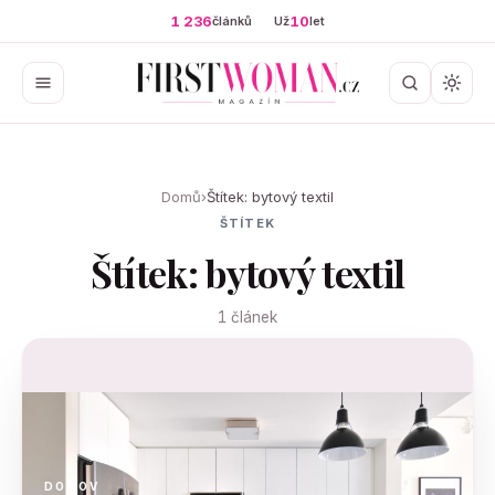
1 236
10
článků
Už
let
Domů
›
Štítek: bytový textil
ŠTÍTEK
Štítek: bytový textil
1 článek
DOMOV