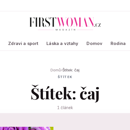
a
Zdravi a sport
Láska a vztahy
Domov
Rodina
Domů
›
Štítek: čaj
ŠTÍTEK
Štítek: čaj
1 článek