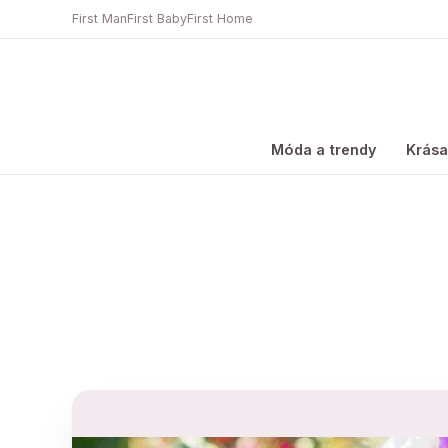
First Man
First Baby
First Home
Móda a trendy
Krás