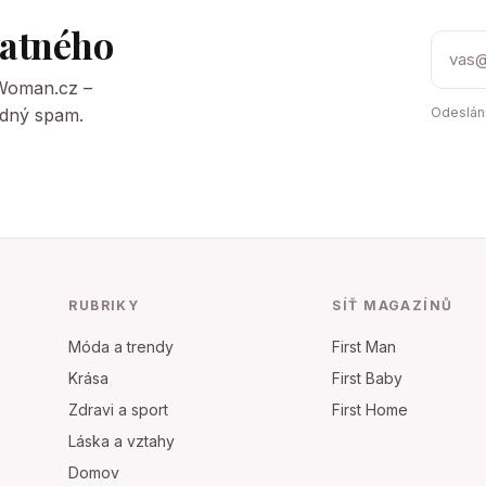
tatného
tWoman.cz –
Žádný spam.
Odeslání
RUBRIKY
SÍŤ MAGAZÍNŮ
Móda a trendy
First Man
Krása
First Baby
Zdravi a sport
First Home
Láska a vztahy
Domov