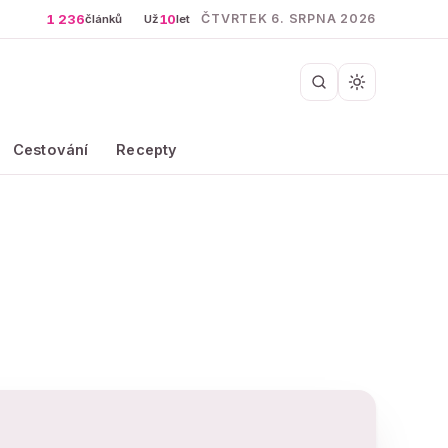
1 236
10
ČTVRTEK 6. SRPNA 2026
článků
Už
let
Cestování
Recepty