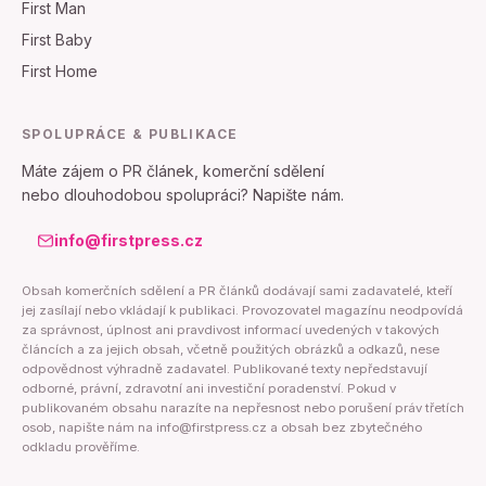
First Man
First Baby
First Home
SPOLUPRÁCE & PUBLIKACE
Máte zájem o PR článek, komerční sdělení
nebo dlouhodobou spolupráci? Napište nám.
info@firstpress.cz
Obsah komerčních sdělení a PR článků dodávají sami zadavatelé, kteří
jej zasílají nebo vkládají k publikaci. Provozovatel magazínu neodpovídá
za správnost, úplnost ani pravdivost informací uvedených v takových
článcích a za jejich obsah, včetně použitých obrázků a odkazů, nese
odpovědnost výhradně zadavatel. Publikované texty nepředstavují
odborné, právní, zdravotní ani investiční poradenství. Pokud v
publikovaném obsahu narazíte na nepřesnost nebo porušení práv třetích
osob, napište nám na info@firstpress.cz a obsah bez zbytečného
odkladu prověříme.