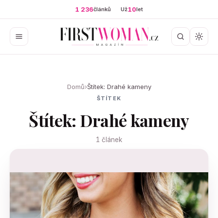
1 236
10
článků
Už
let
Domů
›
Štítek: Drahé kameny
ŠTÍTEK
Štítek: Drahé kameny
1 článek