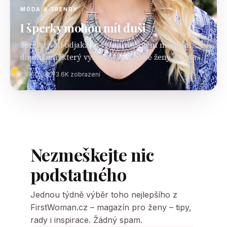
MÓDA A TRENDY
I šperky mohou mít duši
Šperky jsou odjakživa velmi vkusným módním
doplňkem, který vyhledávají hlavně ženy. Jak doba
postupovala, tak se jejich design postupně měnil.
30. 11. 2017
3.6K zobrazení
Co kdybychom vám, řekli, že šperky mohou být i
něčím…
Nezmeškejte nic
podstatného
Jednou týdně výběr toho nejlepšího z
FirstWoman.cz – magazín pro ženy – tipy,
rady i inspirace. Žádný spam.