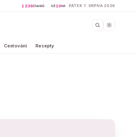
1 236
10
PÁTEK 7. SRPNA 2026
článků
Už
let
Cestování
Recepty