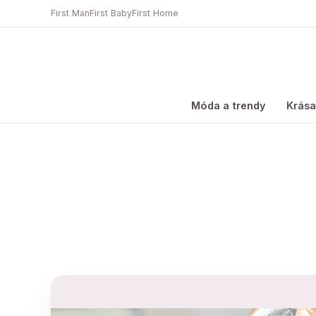
First Man
First Baby
First Home
Móda a trendy
Krás