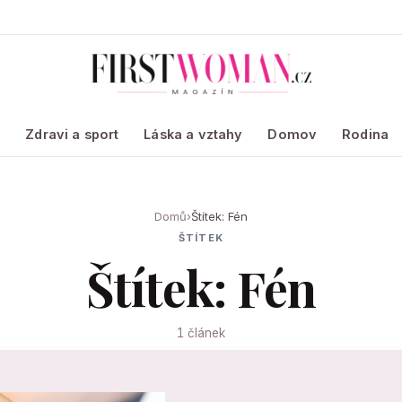
a
Zdravi a sport
Láska a vztahy
Domov
Rodina
Domů
›
Štítek: Fén
ŠTÍTEK
Štítek: Fén
1 článek