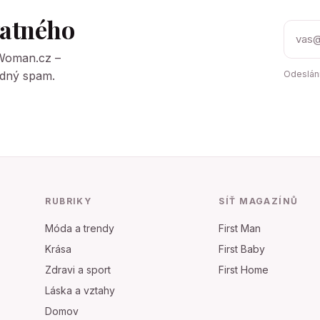
tatného
tWoman.cz –
Žádný spam.
Odeslání
RUBRIKY
SÍŤ MAGAZÍNŮ
Móda a trendy
First Man
Krása
First Baby
Zdravi a sport
First Home
Láska a vztahy
Domov