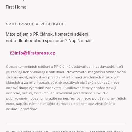
First Home
SPOLUPRÁCE & PUBLIKACE
Máte zájem o PR článek, komerční sdělení
nebo dlouhodobou spolupráci? Napište nám.
info@firstpress.cz
Obsah komerčních sdělení a PR článků dodávají sami zadavatelé, kteří
jej zasílají nebo vkládají k publikaci. Provozovatel magazínu neodpovídá
za správnost, úplnost ani pravdivost informací uvedených v takových
článcích a za jejich obsah, včetně použitých obrázků a odkazů, nese
odpovědnost výhradně zadavatel. Publikované texty nepředstavují
odborné, právní, zdravotní ani investiční poradenství. Pokud v
publikovaném obsahu narazíte na nepřesnost nebo porušení práv třetích
osob, napište nám na info@firstpress.cz a obsah bez zbytečného
odkladu prověříme.
©
2026
FirstWoman.cz – magazín pro ženy – Magazín pro ženy.