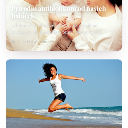
Přírodní antibiotikum od našich
babiček
Od pradávna víme že babičky jsou nejlepší
kuchařky ale i léčitelky, tento recept vyléčí
všechny infekce a viry. Ingredience : 1/4 šálku
18. 10. 2017
5.4K zobrazení
nakrájeného česneku ¼ nastrouhaného zázvoru 2
lžíce strouhaného…