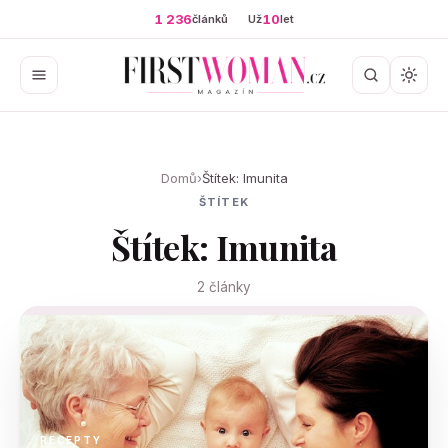
1 236
10
článků
Už
let
Domů
›
Štítek: Imunita
ŠTÍTEK
Štítek: Imunita
2 články
RECEPTY