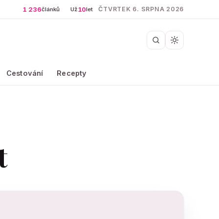
1 236
10
ČTVRTEK 6. SRPNA 2026
článků
Už
let
Cestování
Recepty
t