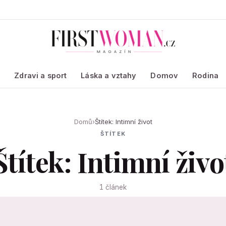
a
Zdravi a sport
Láska a vztahy
Domov
Rodina
Domů
›
Štítek: Intimní život
ŠTÍTEK
Štítek: Intimní živo
1 článek