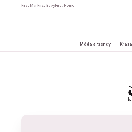
First Man
First Baby
First Home
Móda a trendy
Krás