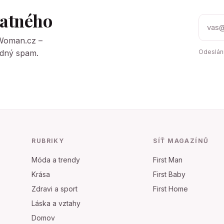
tatného
tWoman.cz –
Žádný spam.
Odeslání
RUBRIKY
SÍŤ MAGAZÍNŮ
Móda a trendy
First Man
Krása
First Baby
Zdravi a sport
First Home
Láska a vztahy
Domov