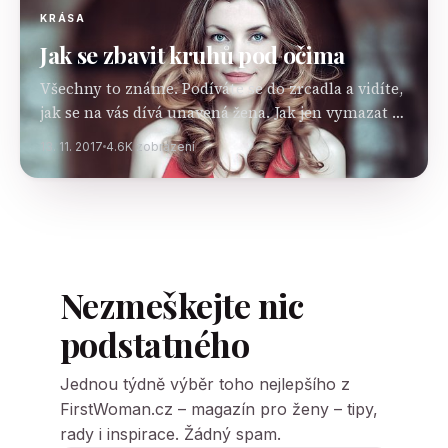
KRÁSA
Jak se zbavit kruhů pod očima
Všechny to známe. Podíváte se do zrcadla a vidíte,
jak se na vás dívá unavená žena. Jak jen vymazat ty
tmavé kruhy pod očima? Důležité je zjistit příčinu
13. 11. 2017
4.6K zobrazení
jejich vzniku.…
Nezmeškejte nic
podstatného
Jednou týdně výběr toho nejlepšího z
FirstWoman.cz – magazín pro ženy – tipy,
rady i inspirace. Žádný spam.