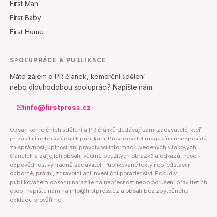
First Man
First Baby
First Home
SPOLUPRÁCE & PUBLIKACE
Máte zájem o PR článek, komerční sdělení
nebo dlouhodobou spolupráci? Napište nám.
info@firstpress.cz
Obsah komerčních sdělení a PR článků dodávají sami zadavatelé, kteří
jej zasílají nebo vkládají k publikaci. Provozovatel magazínu neodpovídá
za správnost, úplnost ani pravdivost informací uvedených v takových
článcích a za jejich obsah, včetně použitých obrázků a odkazů, nese
odpovědnost výhradně zadavatel. Publikované texty nepředstavují
odborné, právní, zdravotní ani investiční poradenství. Pokud v
publikovaném obsahu narazíte na nepřesnost nebo porušení práv třetích
osob, napište nám na info@firstpress.cz a obsah bez zbytečného
odkladu prověříme.