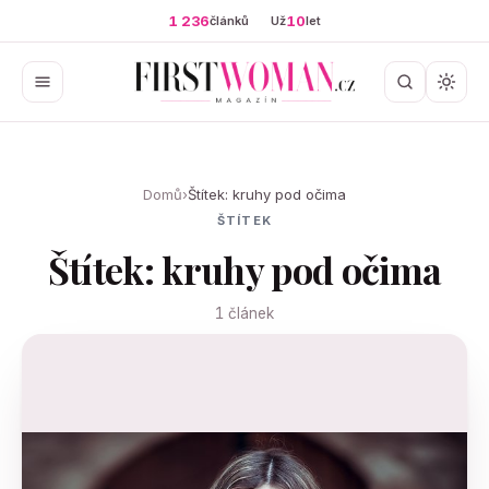
1 236
10
článků
Už
let
Domů
›
Štítek: kruhy pod očima
ŠTÍTEK
Štítek: kruhy pod očima
1 článek