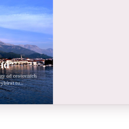
nd“
gy od cestovních
ybírat tu
dnou volný průběh