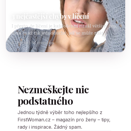
KRÁSA
3 nejčastější chyby v líčení
I přesto, že líčení je každodenní rituál většiny žen,
není to až tak jednoduché, jak se může zdát.
Všechny chceme díky líčidlům oklamat přírodu a
8. 1. 2018
3.5K zobrazení
udělat se o něco krásnější.…
Nezmeškejte nic
podstatného
Jednou týdně výběr toho nejlepšího z
FirstWoman.cz – magazín pro ženy – tipy,
rady i inspirace. Žádný spam.