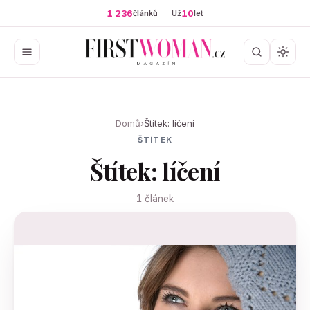
1 236
10
článků
Už
let
Domů
›
Štítek: líčení
ŠTÍTEK
Štítek: líčení
1 článek