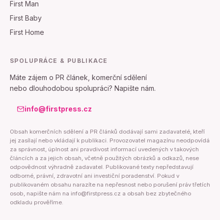
First Man
First Baby
First Home
SPOLUPRÁCE & PUBLIKACE
Máte zájem o PR článek, komerční sdělení
nebo dlouhodobou spolupráci? Napište nám.
info@firstpress.cz
Obsah komerčních sdělení a PR článků dodávají sami zadavatelé, kteří
jej zasílají nebo vkládají k publikaci. Provozovatel magazínu neodpovídá
za správnost, úplnost ani pravdivost informací uvedených v takových
článcích a za jejich obsah, včetně použitých obrázků a odkazů, nese
odpovědnost výhradně zadavatel. Publikované texty nepředstavují
odborné, právní, zdravotní ani investiční poradenství. Pokud v
publikovaném obsahu narazíte na nepřesnost nebo porušení práv třetích
osob, napište nám na info@firstpress.cz a obsah bez zbytečného
odkladu prověříme.