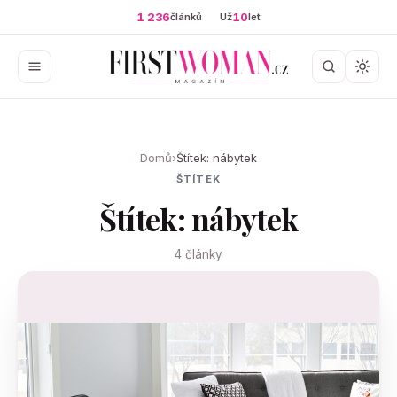
1 236
10
článků
Už
let
Domů
›
Štítek: nábytek
ŠTÍTEK
Štítek: nábytek
4 články