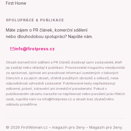
First Home
SPOLUPRÁCE & PUBLIKACE
Máte zájem o PR článek, komerční sdělení
nebo dlouhodobou spolupráci? Napište nám.
info@firstpress.cz
Obsah komerčních sdělení a PR článků dodávají sami zadavatelé, kteří
jej zasílají nebo vkládají k publikaci. Provozovatel magazínu neodpovídá
za správnost, úplnost ani pravdivost informací uvedených v takových
článcích a za jejich obsah, včetně použitých obrázků a odkazů, nese
odpovědnost výhradně zadavatel. Publikované texty nepředstavují
odborné, právní, zdravotní ani investiční poradenství. Pokud v
publikovaném obsahu narazíte na nepřesnost nebo porušení práv třetích
osob, napište nám na info@firstpress.cz a obsah bez zbytečného
odkladu prověříme.
©
2026
FirstWoman.cz – magazín pro ženy – Magazín pro ženy.