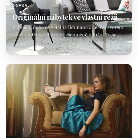
DOMOV
Originální nábytek ve vlastní režii
V dnešní době se většina lidí napříč celým světem
snaží od těch ostatních všemožně odlišit. To se
samozřejmě netýká pouze otázek vizáže, ale také
19. 5. 2019
5.8K zobrazení
vzhledu domácnosti. Současná masivní výroba
bohužel tolik…