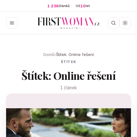
1 236
10
článků
Už
let
Domů
›
Štítek: Online řešení
ŠTÍTEK
Štítek: Online řešení
1 článek