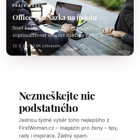
PRÁCE A VZDĚLÁNÍ
Office 365: Sázka na jistotu
Snad každý management firmy se snaží
zoptimalizovat veškeré náklady firmy, které se
týkají IT, takže jak hardwaru, tak i softwaru a
22. 5. 2017
3.6K zobrazení
zároveň zajistit zefektivnění činností celého
týmu. A právě proto…
Nezmeškejte nic
podstatného
Jednou týdně výběr toho nejlepšího z
FirstWoman.cz – magazín pro ženy – tipy,
rady i inspirace. Žádný spam.