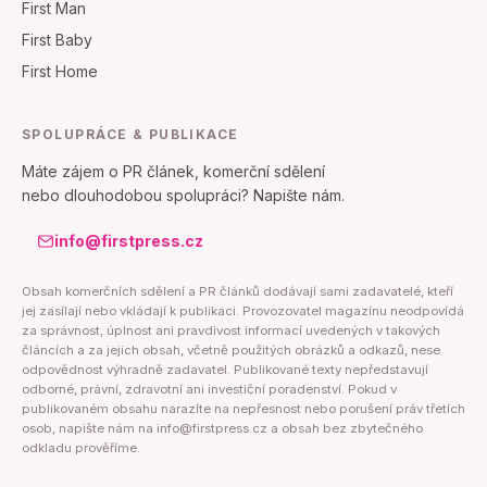
First Man
First Baby
First Home
SPOLUPRÁCE & PUBLIKACE
Máte zájem o PR článek, komerční sdělení
nebo dlouhodobou spolupráci? Napište nám.
info@firstpress.cz
Obsah komerčních sdělení a PR článků dodávají sami zadavatelé, kteří
jej zasílají nebo vkládají k publikaci. Provozovatel magazínu neodpovídá
za správnost, úplnost ani pravdivost informací uvedených v takových
článcích a za jejich obsah, včetně použitých obrázků a odkazů, nese
odpovědnost výhradně zadavatel. Publikované texty nepředstavují
odborné, právní, zdravotní ani investiční poradenství. Pokud v
publikovaném obsahu narazíte na nepřesnost nebo porušení práv třetích
osob, napište nám na info@firstpress.cz a obsah bez zbytečného
odkladu prověříme.