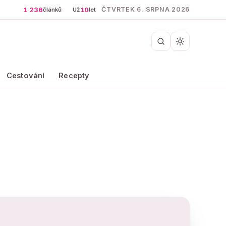
1 236
10
ČTVRTEK 6. SRPNA 2026
článků
Už
let
Cestování
Recepty