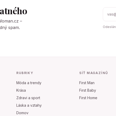
tatného
tWoman.cz –
Žádný spam.
Odeslání
RUBRIKY
SÍŤ MAGAZÍNŮ
Móda a trendy
First Man
Krása
First Baby
Zdravi a sport
First Home
Láska a vztahy
Domov