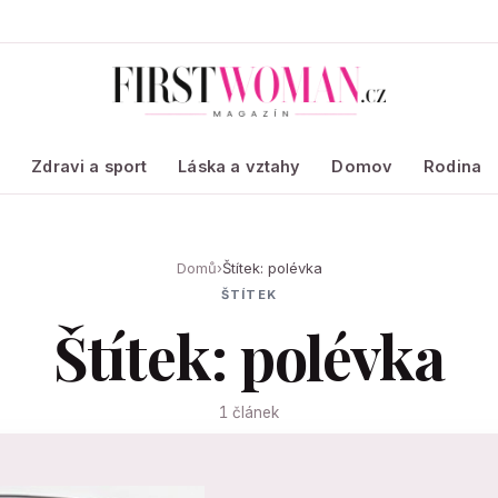
a
Zdravi a sport
Láska a vztahy
Domov
Rodina
Domů
›
Štítek: polévka
ŠTÍTEK
Štítek: polévka
1 článek