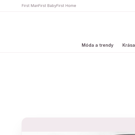
First Man
First Baby
First Home
Móda a trendy
Krás