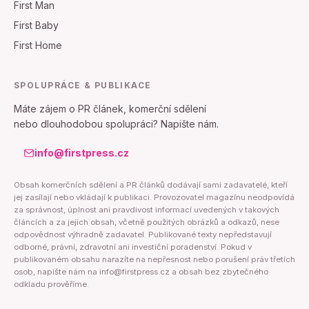
First Man
First Baby
First Home
SPOLUPRÁCE & PUBLIKACE
Máte zájem o PR článek, komerční sdělení
nebo dlouhodobou spolupráci? Napište nám.
info@firstpress.cz
Obsah komerčních sdělení a PR článků dodávají sami zadavatelé, kteří
jej zasílají nebo vkládají k publikaci. Provozovatel magazínu neodpovídá
za správnost, úplnost ani pravdivost informací uvedených v takových
článcích a za jejich obsah, včetně použitých obrázků a odkazů, nese
odpovědnost výhradně zadavatel. Publikované texty nepředstavují
odborné, právní, zdravotní ani investiční poradenství. Pokud v
publikovaném obsahu narazíte na nepřesnost nebo porušení práv třetích
osob, napište nám na info@firstpress.cz a obsah bez zbytečného
odkladu prověříme.