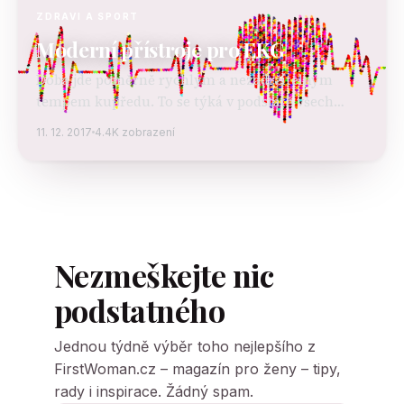
ZDRAVI A SPORT
Moderní přístroje pro EKG
Doba jde poměrně rychlým a nezadržitelným
tempem kupředu. To se týká v podstatě všech
oblastí, včetně zdravotnictví. Tam jsou pokroky
11. 12. 2017
4.4K zobrazení
opravdu výrazné. Jedním z takových je například
měření EKG neboli elektrokardiogram. Zjištění…
Nezmeškejte nic
podstatného
Jednou týdně výběr toho nejlepšího z
FirstWoman.cz – magazín pro ženy – tipy,
rady i inspirace. Žádný spam.