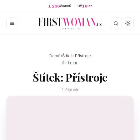
1 236
10
článků
Už
let
Domů
›
Štítek: Přístroje
ŠTÍTEK
Štítek: Přístroje
1 článek