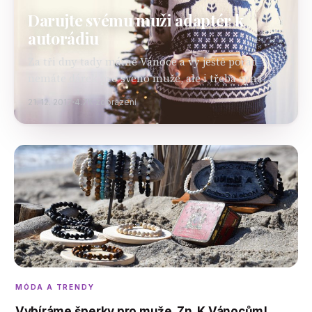
Darujte svému muži adaptér k
autorádiu
Za tři dny tady máme Vánoce a vy ještě pořád
nemáte dárek pro svého muže, ale i třeba syna,
otce nebo švagra? Moc dobře víme, jak náročné to
21. 12. 2017
4.7K zobrazení
je těm…
MÓDA A TRENDY
Vybíráme šperky pro muže. Zn. K Vánocům!