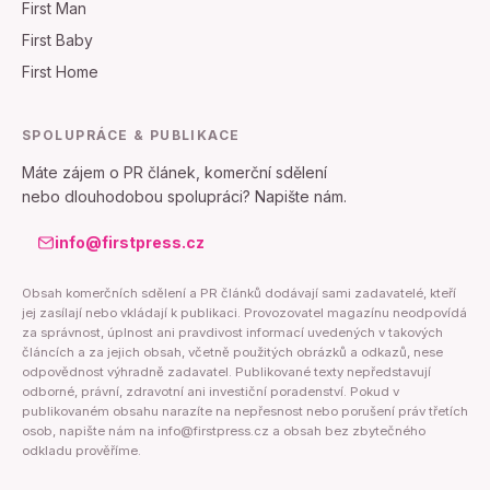
First Man
First Baby
First Home
SPOLUPRÁCE & PUBLIKACE
Máte zájem o PR článek, komerční sdělení
nebo dlouhodobou spolupráci? Napište nám.
info@firstpress.cz
Obsah komerčních sdělení a PR článků dodávají sami zadavatelé, kteří
jej zasílají nebo vkládají k publikaci. Provozovatel magazínu neodpovídá
za správnost, úplnost ani pravdivost informací uvedených v takových
článcích a za jejich obsah, včetně použitých obrázků a odkazů, nese
odpovědnost výhradně zadavatel. Publikované texty nepředstavují
odborné, právní, zdravotní ani investiční poradenství. Pokud v
publikovaném obsahu narazíte na nepřesnost nebo porušení práv třetích
osob, napište nám na info@firstpress.cz a obsah bez zbytečného
odkladu prověříme.