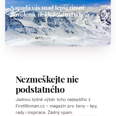
Napadá vás snad lepší zimní
dovolená, než lyžování Itálie?
Zima se blíží mílovými kroky a mnozí jistě
rozmýšlí, jak nejlépe strávit toto sněhové období.
Několik let je již pravidelným zvykem, že sněhu si
10. 10. 2016
2.9K zobrazení
v českých krajích příliš neužijeme. Jestliže tedy…
Nezmeškejte nic
podstatného
Jednou týdně výběr toho nejlepšího z
FirstWoman.cz – magazín pro ženy – tipy,
rady i inspirace. Žádný spam.