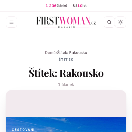
1 236
10
článků
Už
let
Domů
›
Štítek: Rakousko
ŠTÍTEK
Štítek: Rakousko
1 článek
CESTOVÁNÍ