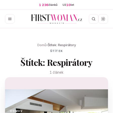
1 236
10
článků
Už
let
Domů
›
Štítek: Respirátory
ŠTÍTEK
Štítek: Respirátory
1 článek
DOMOV