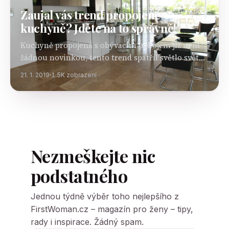
Zaujal vás trend propojené
kuchyně? Jděte na to správně!
Kuchyně propojená s obývacím pokojem již není
žádnou novinkou, tento trend spatřil světlo světa
již před několika lety. I přesto se i v současné době
21. 1. 2019
1.5K zobrazení
najdou lidé, kteří mu podléhají a chtějí…
Nezmeškejte nic
podstatného
Jednou týdně výběr toho nejlepšího z
FirstWoman.cz – magazín pro ženy – tipy,
rady i inspirace. Žádný spam.