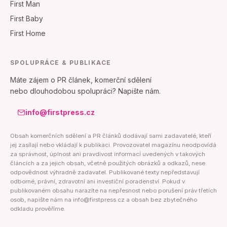
First Man
First Baby
First Home
SPOLUPRÁCE & PUBLIKACE
Máte zájem o PR článek, komerční sdělení
nebo dlouhodobou spolupráci? Napište nám.
info@firstpress.cz
Obsah komerčních sdělení a PR článků dodávají sami zadavatelé, kteří
jej zasílají nebo vkládají k publikaci. Provozovatel magazínu neodpovídá
za správnost, úplnost ani pravdivost informací uvedených v takových
článcích a za jejich obsah, včetně použitých obrázků a odkazů, nese
odpovědnost výhradně zadavatel. Publikované texty nepředstavují
odborné, právní, zdravotní ani investiční poradenství. Pokud v
publikovaném obsahu narazíte na nepřesnost nebo porušení práv třetích
osob, napište nám na info@firstpress.cz a obsah bez zbytečného
odkladu prověříme.