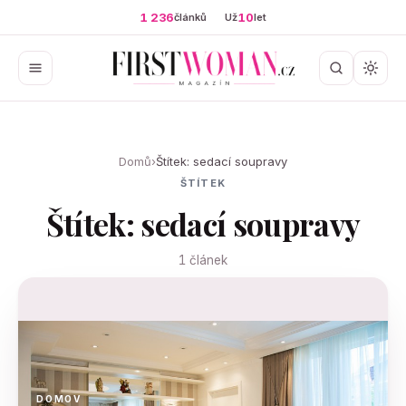
1 236
10
článků
Už
let
Domů
›
Štítek: sedací soupravy
ŠTÍTEK
Štítek: sedací soupravy
1 článek
DOMOV