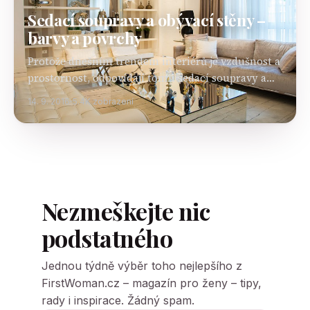
Sedací soupravy a obývací stěny –
barvy a povrchy
Protože dnešním trendem interiérů je vzdušnost a
prostornost, odpovídají tomu sedací soupravy a
obývací stěny. Sedací soupravy jsou prostorné,
14. 9. 2016
5.4K zobrazení
variabilní, skládají se z modulů, které lze různé
upravovat natáčet, přemísťovat. Látky…
Nezmeškejte nic
podstatného
Jednou týdně výběr toho nejlepšího z
FirstWoman.cz – magazín pro ženy – tipy,
rady i inspirace. Žádný spam.