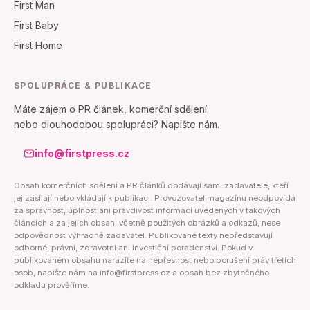
First Man
First Baby
First Home
SPOLUPRÁCE & PUBLIKACE
Máte zájem o PR článek, komerční sdělení
nebo dlouhodobou spolupráci? Napište nám.
info@firstpress.cz
Obsah komerčních sdělení a PR článků dodávají sami zadavatelé, kteří
jej zasílají nebo vkládají k publikaci. Provozovatel magazínu neodpovídá
za správnost, úplnost ani pravdivost informací uvedených v takových
článcích a za jejich obsah, včetně použitých obrázků a odkazů, nese
odpovědnost výhradně zadavatel. Publikované texty nepředstavují
odborné, právní, zdravotní ani investiční poradenství. Pokud v
publikovaném obsahu narazíte na nepřesnost nebo porušení práv třetích
osob, napište nám na info@firstpress.cz a obsah bez zbytečného
odkladu prověříme.