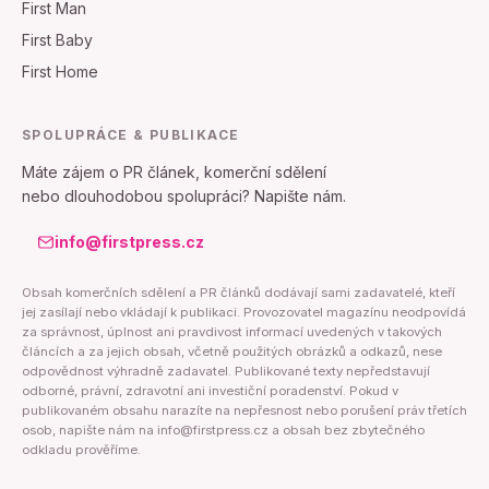
First Man
First Baby
First Home
SPOLUPRÁCE & PUBLIKACE
Máte zájem o PR článek, komerční sdělení
nebo dlouhodobou spolupráci? Napište nám.
info@firstpress.cz
Obsah komerčních sdělení a PR článků dodávají sami zadavatelé, kteří
jej zasílají nebo vkládají k publikaci. Provozovatel magazínu neodpovídá
za správnost, úplnost ani pravdivost informací uvedených v takových
článcích a za jejich obsah, včetně použitých obrázků a odkazů, nese
odpovědnost výhradně zadavatel. Publikované texty nepředstavují
odborné, právní, zdravotní ani investiční poradenství. Pokud v
publikovaném obsahu narazíte na nepřesnost nebo porušení práv třetích
osob, napište nám na info@firstpress.cz a obsah bez zbytečného
odkladu prověříme.