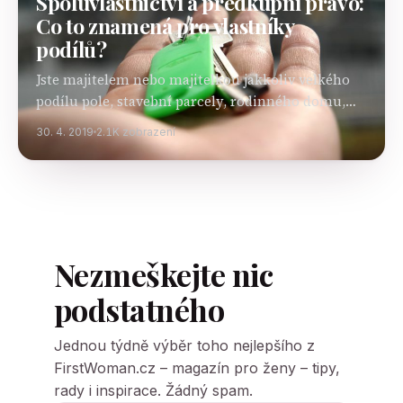
Spoluvlastnictví a předkupní právo:
Co to znamená pro vlastníky
podílů?
Jste majitelem nebo majitelkou jakkoliv velkého
podílu pole, stavební parcely, rodinného domu,
bytu nebo například chalupy? Rozhodli jste se pro
30. 4. 2019
2.1K zobrazení
prodej svého podílu? Pak se Vás týká novela
občanského zákoníku,…
Nezmeškejte nic
podstatného
Jednou týdně výběr toho nejlepšího z
FirstWoman.cz – magazín pro ženy – tipy,
rady i inspirace. Žádný spam.