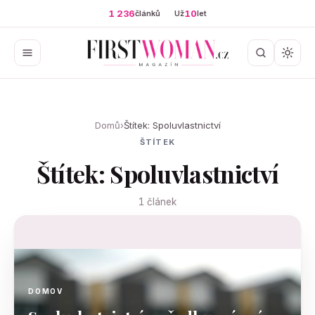
1 236
10
článků
Už
let
Domů
›
Štítek: Spoluvlastnictví
ŠTÍTEK
Štítek: Spoluvlastnictví
1 článek
DOMOV