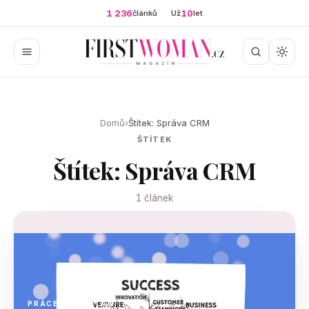
1 236
10
článků
Už
let
Domů
›
Štítek: Správa CRM
ŠTÍTEK
Štítek: Správa CRM
1 článek
PRÁCE A VZDĚLÁNÍ