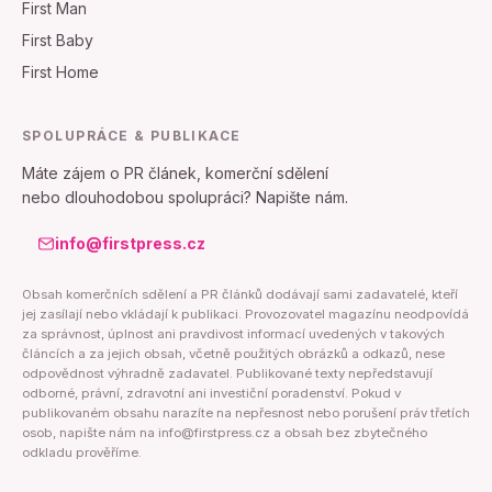
First Man
First Baby
First Home
SPOLUPRÁCE & PUBLIKACE
Máte zájem o PR článek, komerční sdělení
nebo dlouhodobou spolupráci? Napište nám.
info@firstpress.cz
Obsah komerčních sdělení a PR článků dodávají sami zadavatelé, kteří
jej zasílají nebo vkládají k publikaci. Provozovatel magazínu neodpovídá
za správnost, úplnost ani pravdivost informací uvedených v takových
článcích a za jejich obsah, včetně použitých obrázků a odkazů, nese
odpovědnost výhradně zadavatel. Publikované texty nepředstavují
odborné, právní, zdravotní ani investiční poradenství. Pokud v
publikovaném obsahu narazíte na nepřesnost nebo porušení práv třetích
osob, napište nám na info@firstpress.cz a obsah bez zbytečného
odkladu prověříme.