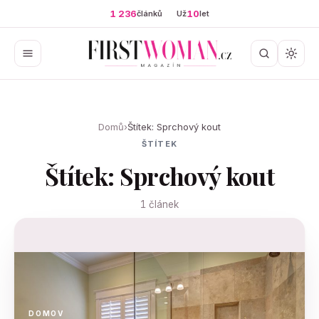
1 236
10
článků
Už
let
Domů
›
Štítek: Sprchový kout
ŠTÍTEK
Štítek: Sprchový kout
1 článek
DOMOV