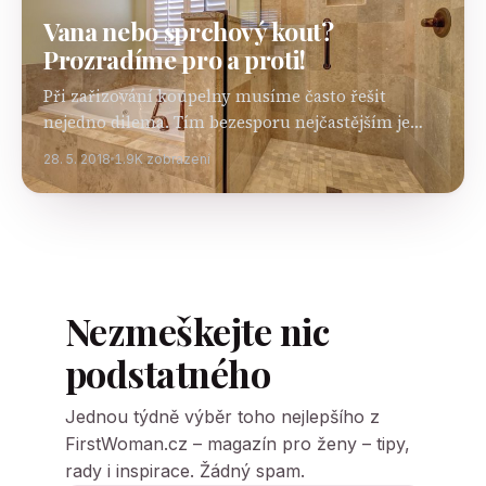
Vana nebo sprchový kout?
Prozradíme pro a proti!
Při zařizování koupelny musíme často řešit
nejedno dilema. Tím bezesporu nejčastějším je
otázka, zda je lepší vsadit na vanu nebo sprchový
28. 5. 2018
1.9K zobrazení
kout. Najdou se mezi námi tací, kteří nedají
dopustit…
Nezmeškejte nic
podstatného
Jednou týdně výběr toho nejlepšího z
FirstWoman.cz – magazín pro ženy – tipy,
rady i inspirace. Žádný spam.