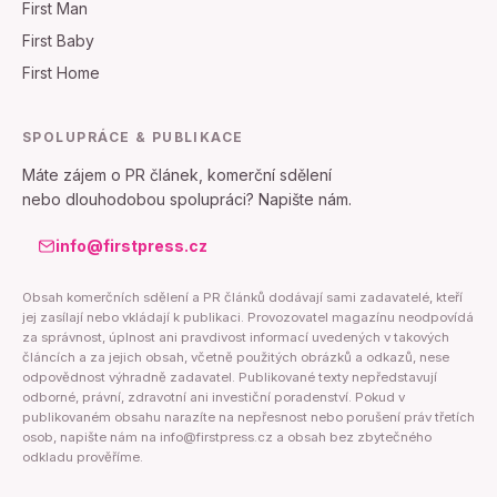
First Man
First Baby
First Home
SPOLUPRÁCE & PUBLIKACE
Máte zájem o PR článek, komerční sdělení
nebo dlouhodobou spolupráci? Napište nám.
info@firstpress.cz
Obsah komerčních sdělení a PR článků dodávají sami zadavatelé, kteří
jej zasílají nebo vkládají k publikaci. Provozovatel magazínu neodpovídá
za správnost, úplnost ani pravdivost informací uvedených v takových
článcích a za jejich obsah, včetně použitých obrázků a odkazů, nese
odpovědnost výhradně zadavatel. Publikované texty nepředstavují
odborné, právní, zdravotní ani investiční poradenství. Pokud v
publikovaném obsahu narazíte na nepřesnost nebo porušení práv třetích
osob, napište nám na info@firstpress.cz a obsah bez zbytečného
odkladu prověříme.