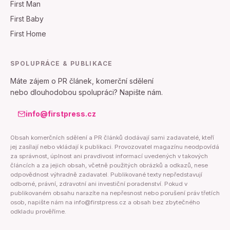
First Man
First Baby
First Home
SPOLUPRÁCE & PUBLIKACE
Máte zájem o PR článek, komerční sdělení
nebo dlouhodobou spolupráci? Napište nám.
info@firstpress.cz
Obsah komerčních sdělení a PR článků dodávají sami zadavatelé, kteří
jej zasílají nebo vkládají k publikaci. Provozovatel magazínu neodpovídá
za správnost, úplnost ani pravdivost informací uvedených v takových
článcích a za jejich obsah, včetně použitých obrázků a odkazů, nese
odpovědnost výhradně zadavatel. Publikované texty nepředstavují
odborné, právní, zdravotní ani investiční poradenství. Pokud v
publikovaném obsahu narazíte na nepřesnost nebo porušení práv třetích
osob, napište nám na info@firstpress.cz a obsah bez zbytečného
odkladu prověříme.