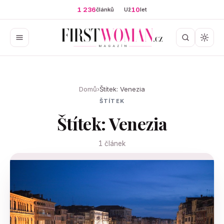
1 236
10
článků
Už
let
Domů
›
Štítek: Venezia
ŠTÍTEK
Štítek: Venezia
1 článek