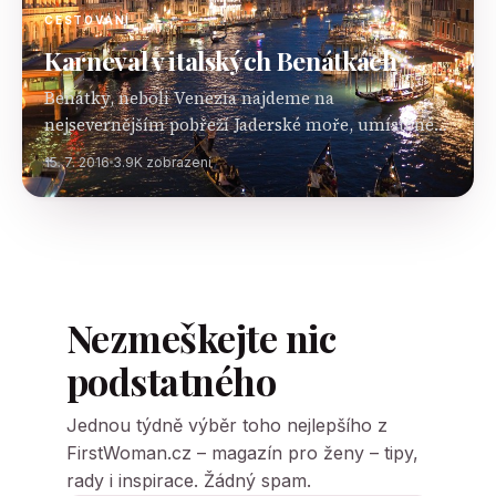
CESTOVÁNÍ
Karneval v italských Benátkách
Benátky, neboli Venezia najdeme na
nejsevernějším pobřeží Jaderské moře, umístěné
mezi lagunami. Ve městě žije více něž 271 000
15. 7. 2016
3.9K zobrazení
obyvatel. Přelom konce února a začátku března je
časem masopustu a…
Nezmeškejte nic
podstatného
Jednou týdně výběr toho nejlepšího z
FirstWoman.cz – magazín pro ženy – tipy,
rady i inspirace. Žádný spam.