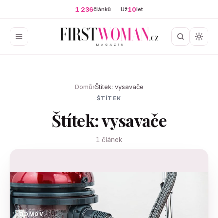
1 236
10
článků
Už
let
Domů
›
Štítek: vysavače
ŠTÍTEK
Štítek: vysavače
1 článek
DOMOV