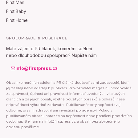
First Man
First Baby
First Home
SPOLUPRÁCE & PUBLIKACE
Máte zájem o PR článek, komerční sdělení
nebo dlouhodobou spolupráci? Napište nám.
info@firstpress.cz
Obsah komerčních sdělení a PR článků dodávají sami zadavatelé, kteří
jej zasílají nebo vkládají k publikaci. Provozovatel magazínu neodpovídá
za správnost, úplnost ani pravdivost informací uvedených v takových
článcích a za jejich obsah, včetně použitých obrázků a odkazů, nese
odpovědnost výhradně zadavatel. Publikované texty nepředstavují
odborné, právní, zdravotní ani investiční poradenství. Pokud v
publikovaném obsahu narazíte na nepřesnost nebo porušení práv třetích
osob, napište nám na info@firstpress.cz a obsah bez zbytečného
odkladu prověříme.