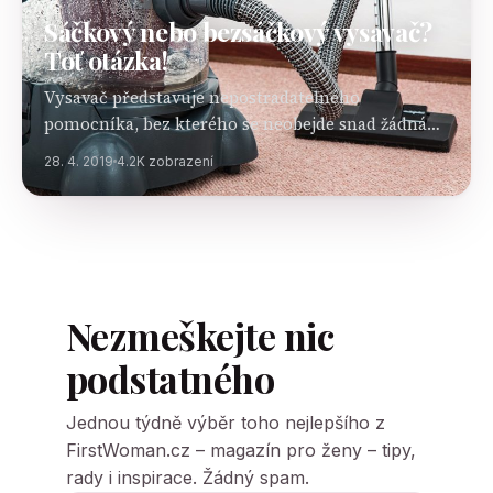
Sáčkový nebo bezsáčkový vysavač?
Toť otázka!
Vysavač představuje nepostradatelného
pomocníka, bez kterého se neobejde snad žádná
domácnost. S jeho pomocí lze udržovat domov
28. 4. 2019
4.2K zobrazení
krásně čisté a podlahu bez zbytečných smítek,
prachu a dalších nečistot. Při výběru…
Nezmeškejte nic
podstatného
Jednou týdně výběr toho nejlepšího z
FirstWoman.cz – magazín pro ženy – tipy,
rady i inspirace. Žádný spam.