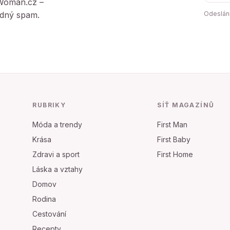
tWoman.cz –
Žádný spam.
Odeslání
RUBRIKY
SÍŤ MAGAZÍNŮ
Móda a trendy
First Man
Krása
First Baby
Zdravi a sport
First Home
Láska a vztahy
Domov
Rodina
Cestování
Recepty