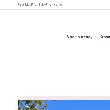
First Man
First Baby
First Home
Móda a trendy
Krás