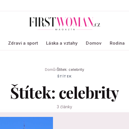
a
Zdravi a sport
Láska a vztahy
Domov
Rodina
Domů
›
Štítek: celebrity
ŠTÍTEK
Štítek: celebrity
3 články