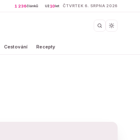
1 236
10
ČTVRTEK 6. SRPNA 2026
článků
Už
let
Cestování
Recepty