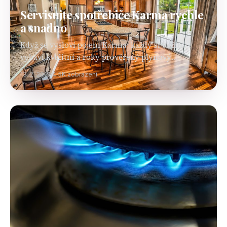
Servisujte spotřebiče Karma rychle
a snadno
Když se vysloví pojem Karma, každý si určitě
vybaví kvalitní a roky prověřený plynový
spotřebič, který je hodně rozšířený. Pokud si
13. 2. 2019
4.5K zobrazení
takový výrobek zakoupíte, pak byste měli myslet
na to,…