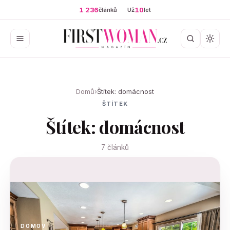
1 236
10
článků
Už
let
Domů
›
Štítek: domácnost
ŠTÍTEK
Štítek: domácnost
7 článků
DOMOV