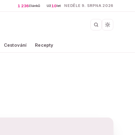
1 236
10
NEDĚLE 9. SRPNA 2026
článků
Už
let
Cestování
Recepty