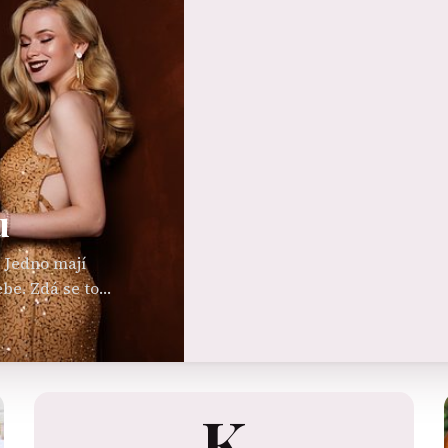
u
? Jedno mají
be. Zdá se to
K