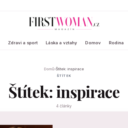
a
Zdravi a sport
Láska a vztahy
Domov
Rodina
Domů
›
Štítek: inspirace
ŠTÍTEK
Štítek: inspirace
4 články