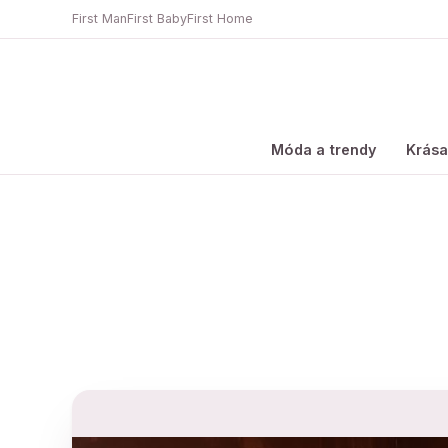
First Man
First Baby
First Home
Móda a trendy
Krás