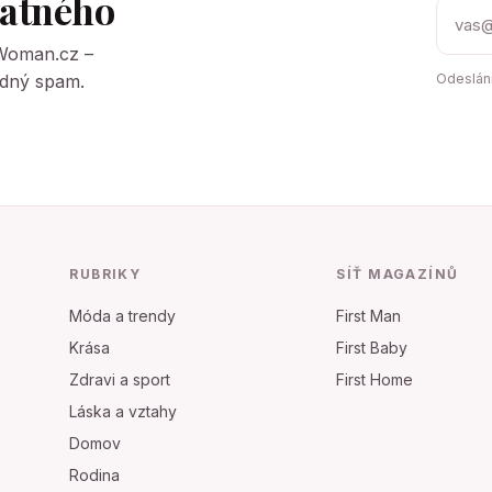
tatného
tWoman.cz –
Žádný spam.
Odeslání
RUBRIKY
SÍŤ MAGAZÍNŮ
Móda a trendy
First Man
Krása
First Baby
Zdravi a sport
First Home
Láska a vztahy
Domov
Rodina