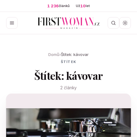
1 236
10
článků
Už
let
Domů
›
Štítek: kávovar
ŠTÍTEK
Štítek: kávovar
2 články