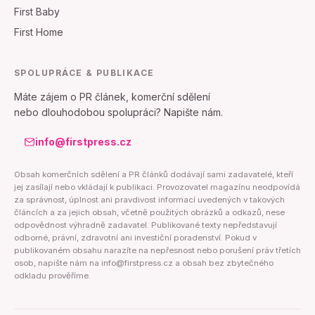
First Baby
First Home
SPOLUPRÁCE & PUBLIKACE
Máte zájem o PR článek, komerční sdělení
nebo dlouhodobou spolupráci? Napište nám.
info@firstpress.cz
Obsah komerčních sdělení a PR článků dodávají sami zadavatelé, kteří
jej zasílají nebo vkládají k publikaci. Provozovatel magazínu neodpovídá
za správnost, úplnost ani pravdivost informací uvedených v takových
článcích a za jejich obsah, včetně použitých obrázků a odkazů, nese
odpovědnost výhradně zadavatel. Publikované texty nepředstavují
odborné, právní, zdravotní ani investiční poradenství. Pokud v
publikovaném obsahu narazíte na nepřesnost nebo porušení práv třetích
osob, napište nám na info@firstpress.cz a obsah bez zbytečného
odkladu prověříme.