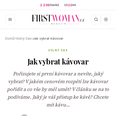
1 236
10
článků
Už
let
Domů
›
Volný čas
›
Jak vybrat kávovar
VOLNÝ ČAS
Jak vybrat kávovar
Pořizujete si první kávovar a nevíte, jaký
vybrat? V jakém cenovém rozpětí lze kávovar
pořídit a co vše by měl umět? V článku se na to
podíváme. Jaký je váš přístup ke kávě? Chcete
mít kávu…