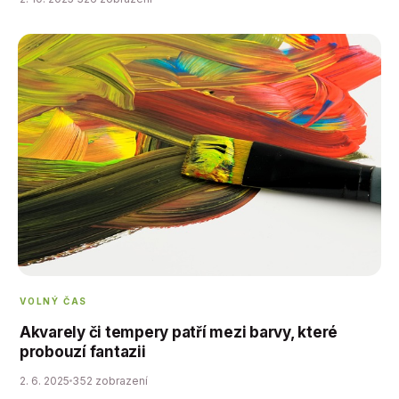
VOLNÝ ČAS
Akvarely či tempery patří mezi barvy, které
probouzí fantazii
2. 6. 2025
352 zobrazení