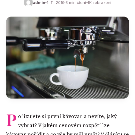
admin
4. 11. 2019
3 min čtení
4K zobrazení
P
ořizujete si první kávovar a nevíte, jaký
vybrat? V jakém cenovém rozpětí lze
kávovar pořídit a co vše by měl umět? V článku se