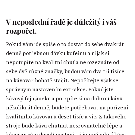
V neposlední řadě je důležitý i váš
rozpočet.
Pokud vám jde spíše o to dostat do sebe dvakrát
denně potřebnou dávku kofeinu a nijak si
nepotrpíte na kvalitní chuť a nerozeznáte od
sebe dvě různé značky, budou vám dva tři tisíce
na kávovar bohatě stačit. Nepočítejte však se
správným nastavením extrakce. Pokud jste
kávový fajnšmekr a potrpíte si na dobrou kávu
několikrát denně, budete potřebovat na pořízení
kvalitního kávovaru deset tisíc a víc. Z takového
stroje bude káva chutnat nesrovnatelně lépe a
kávovar vám dovolí nastavit si jemné mletí kávy