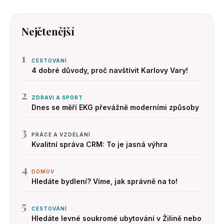
Nejčtenější
1
CESTOVÁNÍ
4 dobré důvody, proč navštívit Karlovy Vary!
2
ZDRAVI A SPORT
Dnes se měří EKG převážně moderními způsoby
3
PRÁCE A VZDĚLÁNÍ
Kvalitní správa CRM: To je jasná výhra
4
DOMOV
Hledáte bydlení? Víme, jak správně na to!
5
CESTOVÁNÍ
Hledáte levné soukromé ubytování v Žilině nebo