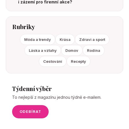
i zázemí pro firemní akce?
Rubriky
Móda a trendy
Krása
Zdravi a sport
Láska a vztahy
Domov
Rodina
Cestování
Recepty
Týdenní výběr
To nejlepší z magazínu jednou týdně e-mailem.
ODEBÍRAT