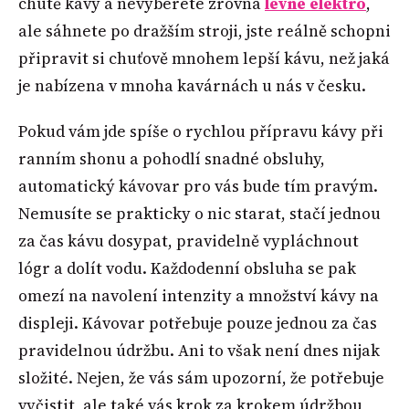
chutě kávy a nevyberete zrovna
levné elektro
,
ale sáhnete po dražším stroji, jste reálně schopni
připravit si chuťově mnohem lepší kávu, než jaká
je nabízena v mnoha kavárnách u nás v česku.
Pokud vám jde spíše o rychlou přípravu kávy při
ranním shonu a pohodlí snadné obsluhy,
automatický kávovar pro vás bude tím pravým.
Nemusíte se prakticky o nic starat, stačí jednou
za čas kávu dosypat, pravidelně vypláchnout
lógr a dolít vodu. Každodenní obsluha se pak
omezí na navolení intenzity a množství kávy na
displeji. Kávovar potřebuje pouze jednou za čas
pravidelnou údržbu. Ani to však není dnes nijak
složité. Nejen, že vás sám upozorní, že potřebuje
vyčistit, ale také vás krok za krokem údržbou