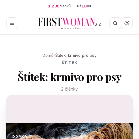
1 236
10
článků
Už
let
Domů
›
Štítek: krmivo pro psy
ŠTÍTEK
Štítek: krmivo pro psy
2 články
DOMOV