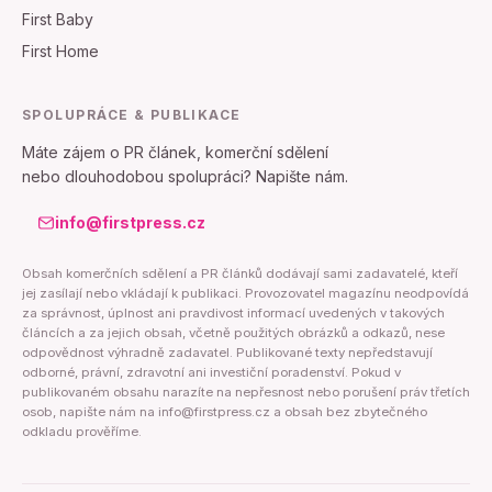
First Baby
First Home
SPOLUPRÁCE & PUBLIKACE
Máte zájem o PR článek, komerční sdělení
nebo dlouhodobou spolupráci? Napište nám.
info@firstpress.cz
Obsah komerčních sdělení a PR článků dodávají sami zadavatelé, kteří
jej zasílají nebo vkládají k publikaci. Provozovatel magazínu neodpovídá
za správnost, úplnost ani pravdivost informací uvedených v takových
článcích a za jejich obsah, včetně použitých obrázků a odkazů, nese
odpovědnost výhradně zadavatel. Publikované texty nepředstavují
odborné, právní, zdravotní ani investiční poradenství. Pokud v
publikovaném obsahu narazíte na nepřesnost nebo porušení práv třetích
osob, napište nám na info@firstpress.cz a obsah bez zbytečného
odkladu prověříme.