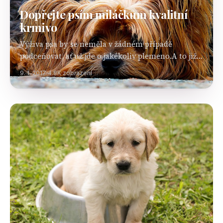
Dopřejte psím miláčkům kvalitní
krmivo
Výživa psa by se neměla v žádném případě
podceňovat, ať už jde o jakékoliv plemeno.A to již
od útlého věku, protože právě štěňata potřebují
9. 1. 2017
4.8K zobrazení
pro svůj růst kvalitní a dostatečně výživnou…