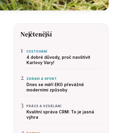
Nejčtenější
1
CESTOVÁNÍ
4 dobré důvody, proč navštívit
Karlovy Vary!
2
ZDRAVI A SPORT
Dnes se měří EKG převážně
moderními způsoby
3
PRÁCE A VZDĚLÁNÍ
Kvalitní správa CRM: To je jasná
výhra
4