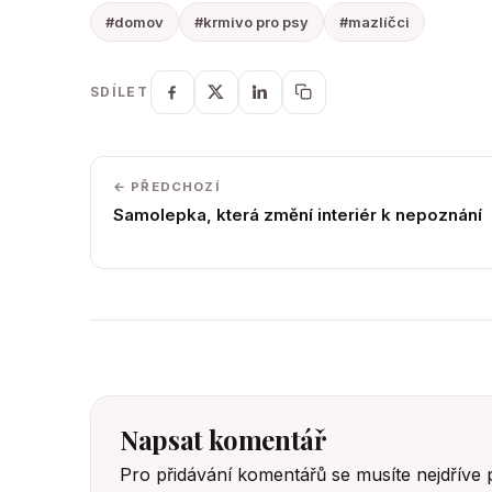
#domov
#krmivo pro psy
#mazlíčci
SDÍLET
← PŘEDCHOZÍ
Samolepka, která změní interiér k nepoznání
Napsat komentář
Pro přidávání komentářů se musíte nejdříve