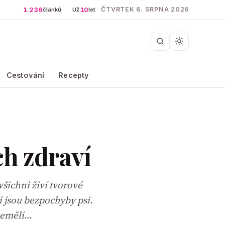
1 236
10
ČTVRTEK 6. SRPNA 2026
článků
Už
let
Cestování
Recepty
ch zdraví
všichni živí tvorové
 jsou bezpochyby psi.
neměli…