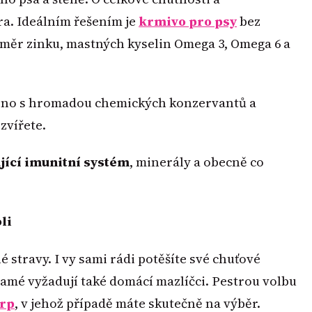
ra. Ideálním řešením je
krmivo pro psy
bez
oměr zinku, mastných kyselin Omega 3, Omega 6 a
ojeno s hromadou chemických konzervantů a
zvířete.
jící imunitní systém
, minerály a obecně co
li
é stravy. I vy sami rádi potěšíte své chuťové
amé vyžadují také domácí mazlíčci. Pestrou volbu
arp
, v jehož případě máte skutečně na výběr.