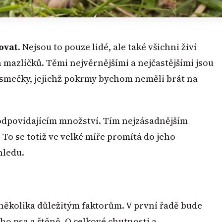
ovat
. Nejsou to pouze lidé, ale také všichni živí
mazlíčků. Těmi nejvěrnějšími a nejčastějšími jsou
smečky, jejichž pokrmy bychom neměli brát na
 odpovídajícím množství. Tím nejzásadnějším
 To se totiž ve velké míře promítá do jeho
hledu.
k několika důležitým faktorům. V první řadě bude
ého psa a štěně. O celkové chutnosti a