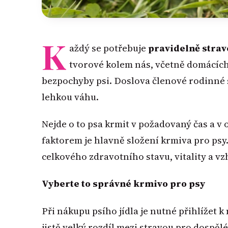
K
aždý se potřebuje
pravidelně strav
tvorové kolem nás, včetně domácích 
bezpochyby psi. Doslova členové rodinné 
lehkou váhu.
Nejde o to psa krmit v požadovaný čas a v
faktorem je hlavně složení krmiva pro psy.
celkového zdravotního stavu, vitality a vz
Vyberte to správné krmivo pro psy
Při nákupu psího jídla je nutné přihlížet 
jistě velký rozdíl mezi stravou pro dospěl