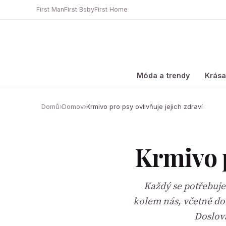
First Man
First Baby
First Home
Móda a trendy
Krás
Domů
›
Domov
›
Krmivo pro psy ovlivňuje jejich zdraví
Krmivo p
Každý se potřebuje 
kolem nás, včetně do
Doslov