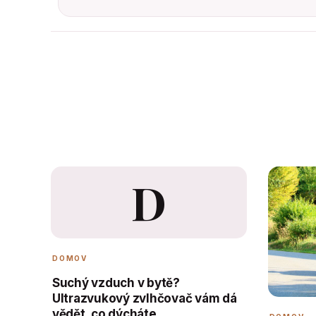
D
DOMOV
Suchý vzduch v bytě?
Ultrazvukový zvlhčovač vám dá
vědět, co dýcháte