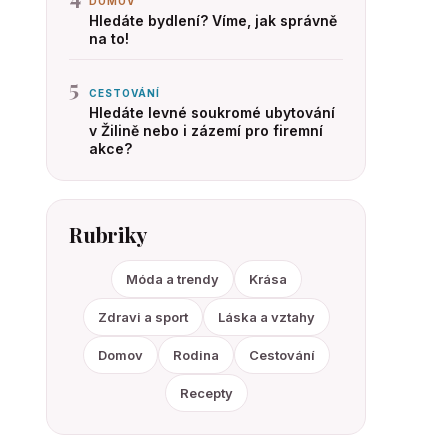
DOMOV
Hledáte bydlení? Víme, jak správně
na to!
5
CESTOVÁNÍ
Hledáte levné soukromé ubytování
v Žilině nebo i zázemí pro firemní
akce?
Rubriky
Móda a trendy
Krása
Zdravi a sport
Láska a vztahy
Domov
Rodina
Cestování
Recepty