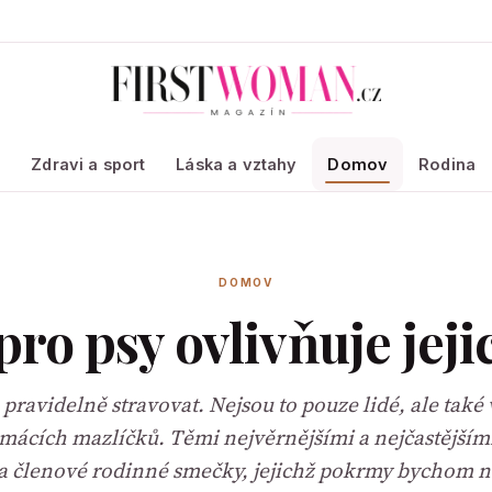
a
Zdravi a sport
Láska a vztahy
Domov
Rodina
DOMOV
ro psy ovlivňuje jeji
pravidelně stravovat. Nejsou to pouze lidé, ale také 
mácích mazlíčků. Těmi nejvěrnějšími a nejčastějšími
a členové rodinné smečky, jejichž pokrmy bychom 