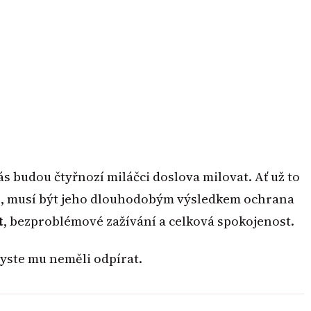
s budou čtyřnozí miláčci doslova milovat. Ať už to
né, musí být jeho dlouhodobým výsledkem ochrana
t
, bezproblémové zažívání a celková spokojenost.
byste mu neměli odpírat.