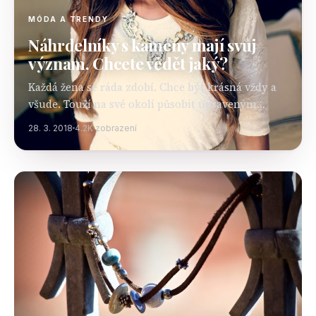
MÓDA A TRENDY
Náhrdelníky s kameny mají svůj
význam. Chcete vědět jaký?
Každá žena se ráda zdobí. Chce být krásná vždy a
všude. Touží na své okolí působit upraveným
dojmem. Často si dáváme hodně záležet na
28. 3. 2018
4.2K zobrazení
správné kombinaci barev i střihů oblečení,…