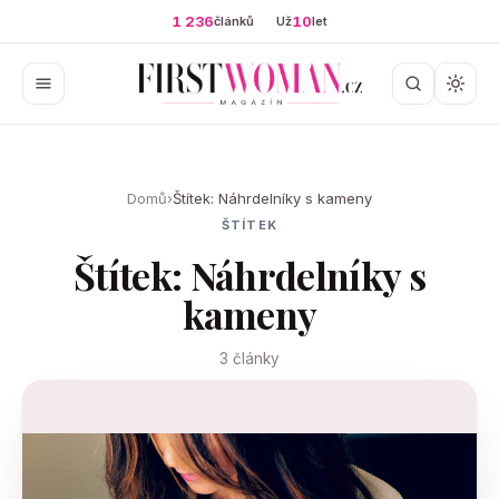
1 236
10
článků
Už
let
Domů
›
Štítek: Náhrdelníky s kameny
ŠTÍTEK
Štítek: Náhrdelníky s
kameny
3 články