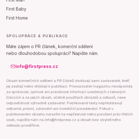
First Baby
First Home
SPOLUPRÁCE & PUBLIKACE
Máte zájem o PR článek, komerční sdělení
nebo dlouhodobou spolupráci? Napište nám.
info@firstpress.cz
Obsah komerčních sdělení a PR článků dodávají sami zadavatelé, kteří
jej zasílají nebo vkládají k publikaci. Provozovatel magazínu neodpovídá
za správnost, úplnost ani pravdivost informací uvedených v takových
článcích a za jejich obsah, včetně použitých obrázků a odkazů, nese
odpovědnost výhradně zadavatel. Publikované texty nepředstavují
odborné, právní, zdravotní ani investiční poradenství. Pokud v
publikovaném obsahu narazíte na nepřesnost nebo porušení práv třetích
osob, napište nám na info@firstpress.cz a obsah bez zbytečného
odkladu prověříme.