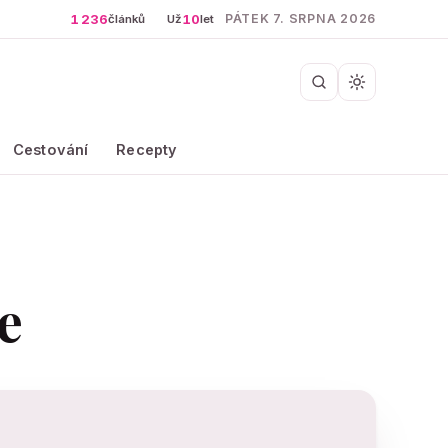
1 236
10
PÁTEK 7. SRPNA 2026
článků
Už
let
Cestování
Recepty
e