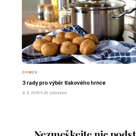
DOMOV
3 rady pro výběr tlakového hrnce
8. 9. 2016
5.2K zobrazení
Nezmeškejte nic pods