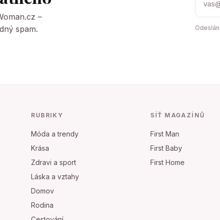
tWoman.cz –
Žádný spam.
Odeslání
RUBRIKY
SÍŤ MAGAZÍNŮ
Móda a trendy
First Man
Krása
First Baby
Zdravi a sport
First Home
Láska a vztahy
Domov
Rodina
Cestování