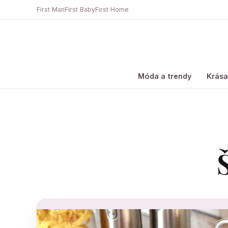
First Man
First Baby
First Home
Móda a trendy
Krás