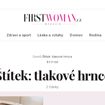
a
Zdravi a sport
Láska a vztahy
Domov
Rodina
Domů
›
Štítek: tlakové hrnce
ŠTÍTEK
Štítek: tlakové hrnc
2 články