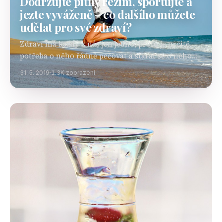
Dodržujte pitný režim, sportujte a
jezte vyváženě – co dalšího můžete
udělat pro své zdraví?
Zdraví má každý z nás jen jedno, proto je určitě
potřeba o něho řádně pečovat a starat se o něho
jako v bavlnce. Existuje spousta věcí, které můžete
31. 5. 2019
1.3K zobrazení
pro své zdraví udělat…