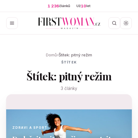
1 236
10
článků
Už
let
Domů
›
Štítek: pitný režim
ŠTÍTEK
Štítek: pitný režim
3 články
ZDRAVI A SPORT