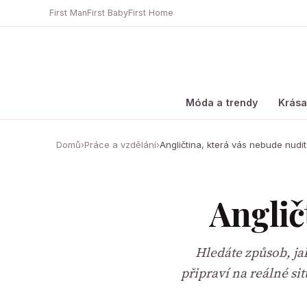
First Man
First Baby
First Home
Móda a trendy
Krás
Domů
›
Práce a vzdělání
›
Angličtina, která vás nebude nudit
Anglič
Hledáte způsob, ja
připraví na reálné si