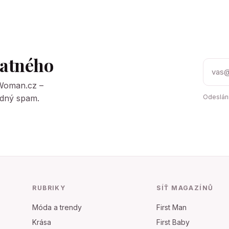
tatného
tWoman.cz –
Žádný spam.
Odeslání
RUBRIKY
SÍŤ MAGAZÍNŮ
Móda a trendy
First Man
Krása
First Baby