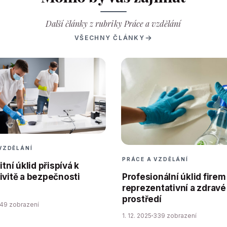
Další články z rubriky Práce a vzdělání
VŠECHNY ČLÁNKY
VZDĚLÁNÍ
PRÁCE A VZDĚLÁNÍ
itní úklid přispívá k
ivitě a bezpečnosti
Profesionální úklid firem
reprezentativní a zdravé
prostředí
49 zobrazení
1. 12. 2025
339 zobrazení