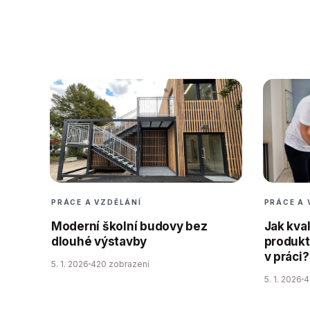
PRÁCE A VZDĚLÁNÍ
PRÁCE A 
Moderní školní budovy bez
Jak kval
dlouhé výstavby
produkt
v práci?
5. 1. 2026
420 zobrazení
5. 1. 2026
4