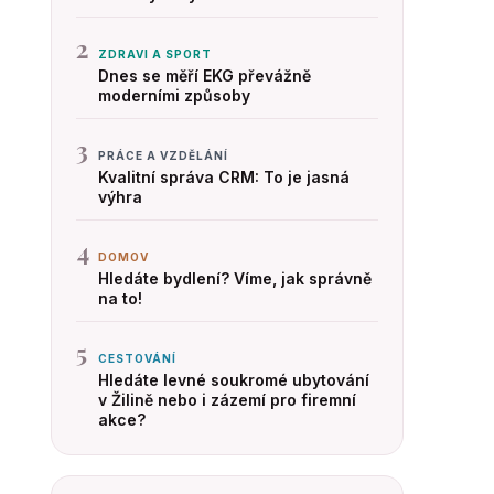
2
ZDRAVI A SPORT
Dnes se měří EKG převážně
moderními způsoby
3
PRÁCE A VZDĚLÁNÍ
Kvalitní správa CRM: To je jasná
výhra
4
DOMOV
Hledáte bydlení? Víme, jak správně
na to!
5
CESTOVÁNÍ
Hledáte levné soukromé ubytování
v Žilině nebo i zázemí pro firemní
akce?