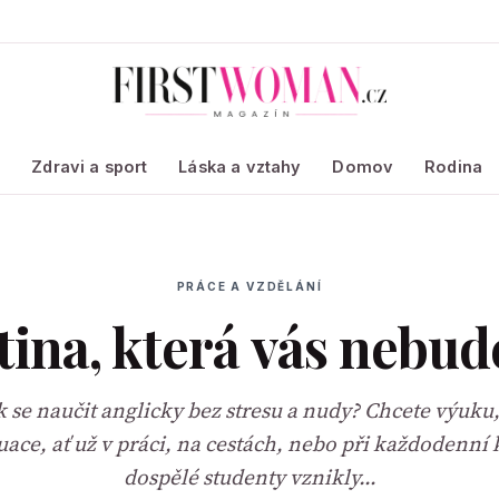
a
Zdravi a sport
Láska a vztahy
Domov
Rodina
PRÁCE A VZDĚLÁNÍ
tina, která vás nebud
k se naučit anglicky bez stresu a nudy? Chcete výuku,
tuace, ať už v práci, na cestách, nebo při každodenní
dospělé studenty vznikly…