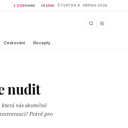
1 236
10
ČTVRTEK 6. SRPNA 2026
článků
Už
let
Cestování
Recepty
e nudit
 která vás skutečně
 konverzaci? Právě pro