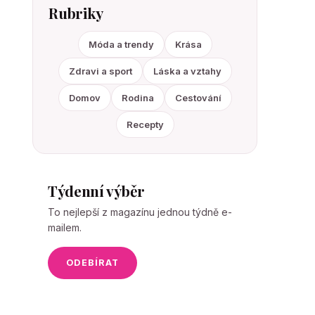
Rubriky
Móda a trendy
Krása
Zdravi a sport
Láska a vztahy
Domov
Rodina
Cestování
Recepty
Týdenní výběr
To nejlepší z magazínu jednou týdně e-
mailem.
ODEBÍRAT