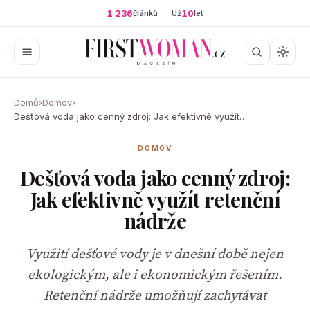
1 236
10
článků
Už
let
Domů
›
Domov
›
Dešťová voda jako cenný zdroj: Jak efektivně využít…
DOMOV
Dešťová voda jako cenný zdroj:
Jak efektivně využít retenční
nádrže
Využití dešťové vody je v dnešní době nejen
ekologickým, ale i ekonomickým řešením.
Retenční nádrže umožňují zachytávat