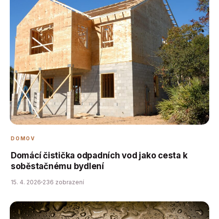
DOMOV
Domácí čistička odpadních vod jako cesta k
soběstačnému bydlení
15. 4. 2026
236 zobrazení