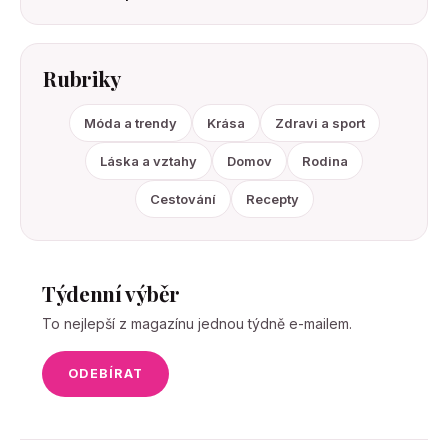
Rubriky
Móda a trendy
Krása
Zdravi a sport
Láska a vztahy
Domov
Rodina
Cestování
Recepty
Týdenní výběr
To nejlepší z magazínu jednou týdně e-mailem.
ODEBÍRAT