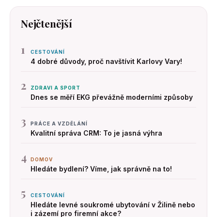
Nejčtenější
1
CESTOVÁNÍ
4 dobré důvody, proč navštívit Karlovy Vary!
2
ZDRAVI A SPORT
Dnes se měří EKG převážně moderními způsoby
3
PRÁCE A VZDĚLÁNÍ
Kvalitní správa CRM: To je jasná výhra
4
DOMOV
Hledáte bydlení? Víme, jak správně na to!
5
CESTOVÁNÍ
Hledáte levné soukromé ubytování v Žilině nebo
i zázemí pro firemní akce?